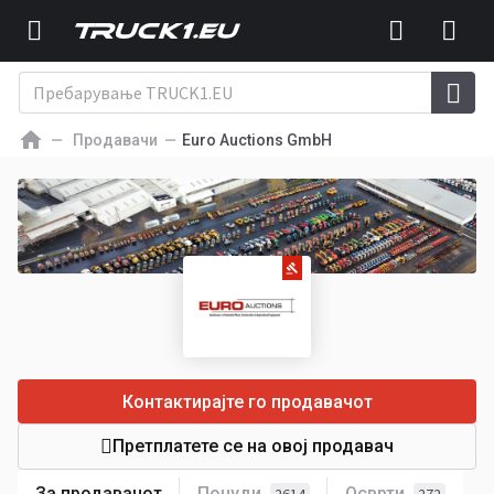
Продавачи
Euro Auctions GmbH
Контактирајте го продавачот
Претплатете се на овој продавач
За продавачот
Понуди
Осврти