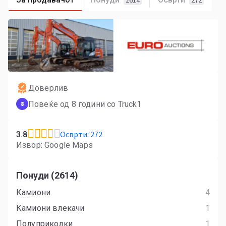
2614
272
Доверлив
Повеќе од 8 години со Truck1
8
Осврти: 272
3.8
Извор: Google Maps
Понуди (2614)
Камиони
4
Камиони влекачи
1
Полуприколки
1