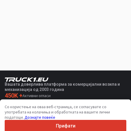
Вашата доверлива платформа за комерцијални возила и
механизација од 2003 година
450K +
Активни огласи
70+
Земји ширум светот
Со користење на оваа веб-страница, се согласувате со
36
Поддржани јазици
употребата на колачиња и обработката на вашите лични
податоци.
Дознајте повеќе
4.7/5
Trustpilot
Прифати