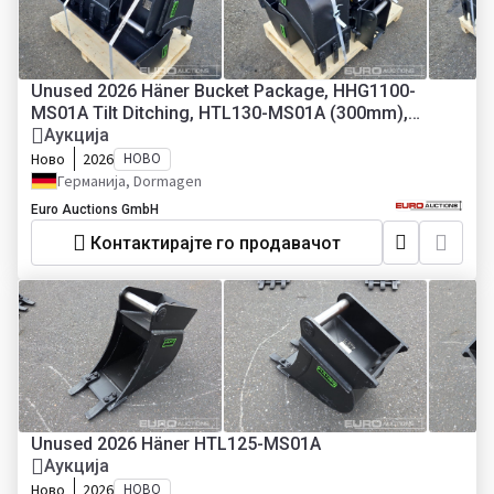
Unused 2026 Häner Bucket Package, HHG1100-
MS01A Tilt Ditching, HTL130-MS01A (300mm),
HTL150-MS01A (500mm) Digging Buckets, MS01 to
Аукција
suit 1-2 Ton Excavator (3 of)
Ново
2026
НОВО
Германија, Dormagen
Euro Auctions GmbH
Контактирајте го продавачот
Unused 2026 Häner HTL125-MS01A
Аукција
Ново
2026
НОВО