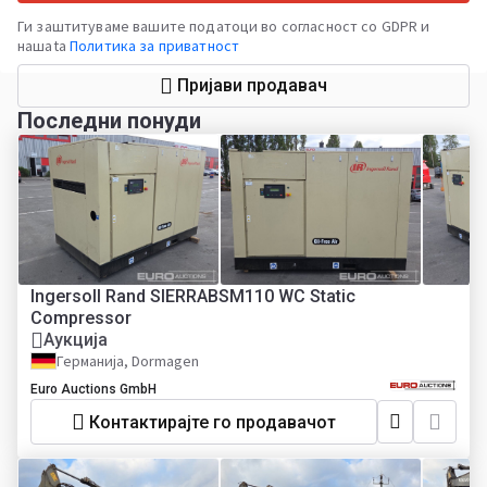
Ги заштитуваме вашите податоци во согласност со GDPR и
нашata
Политика за приватност
Пријави продавач
Последни понуди
Ingersoll Rand SIERRABSM110 WC Static
Compressor
Аукција
Германија, Dormagen
Euro Auctions GmbH
Контактирајте го продавачот