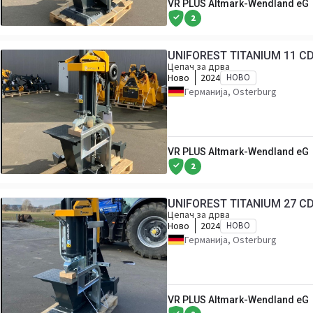
VR PLUS Altmark-Wendland eG
2
UNIFOREST TITANIUM 11 C
Цепач за дрва
Ново
2024
НОВО
Германија, Osterburg
VR PLUS Altmark-Wendland eG
2
UNIFOREST TITANIUM 27 C
Цепач за дрва
Ново
2024
НОВО
Германија, Osterburg
VR PLUS Altmark-Wendland eG