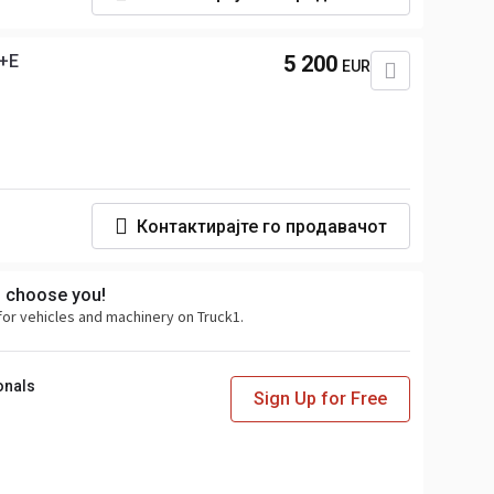
+E
5 200
EUR
Контактирајте го продавачот
s choose you!
for vehicles and machinery on Truck1.
onals
Sign Up for Free