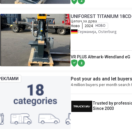
2
UNIFOREST TITANIUM 18CD
Цепач за дрва
Ново
2024
НОВО
Германија, Osterburg
VR PLUS Altmark-Wendland eG
2
Post your ads and let buyer
РЕКЛАМИ
4 million buyers per month search 
Trusted by professi
Since 2003