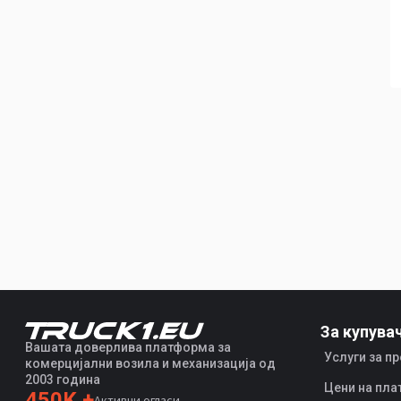
За купува
Вашата доверлива платформа за
Услуги за п
комерцијални возила и механизација од
2003 година
Цени на пла
450K +
Активни огласи