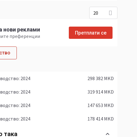
20
а нови реклами
Претплати се
ашите преференции
рство
зводство: 2024
298 382 MKD
зводство: 2024
319 914 MKD
зводство: 2024
147 653 MKD
зводство: 2024
178 414 MKD
о така