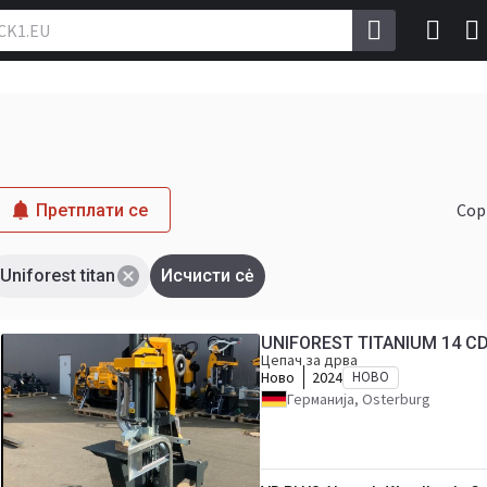
Сор
Претплати се
Uniforest titan
Исчисти сė
UNIFOREST TITANIUM 14 C
Цепач за дрва
Ново
2024
НОВО
Германија, Osterburg