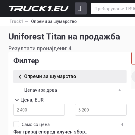
Truck1
Опреми за шумарство
Uniforest Titan на продажба
Резултати пронајдени:
4
Филтер
Опреми за шумарство
Цепачи за дрва
4
Цена, EUR
—
Само со цена
4
Филтрирај според клучен збор...