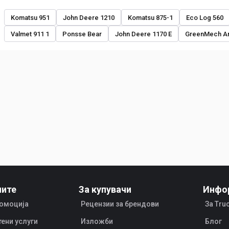
Komatsu 951
John Deere 1210
Komatsu 875-1
Eco Log 560
Valmet 911 1
Ponsse Bear
John Deere 1170 E
GreenMech Ar
чите
За купувачи
Инфо
ромоција
Рецензии за брендови
За Tru
тени услуги
Изложби
Блог