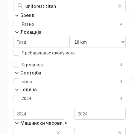
Бренд
Разно
4
Локација
Пребарување околу мене
Германија
4
Состојба
ново
4
Година
2024
4
—
Машински часови, ч
—