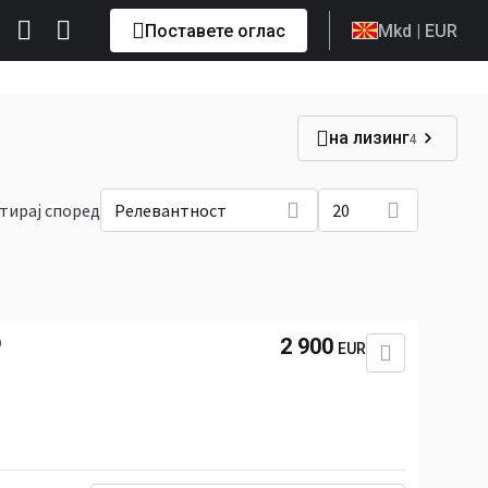
Поставете оглас
Mkd
| EUR
на лизинг
4
тирај според
Релевантност
20
D
2 900
EUR