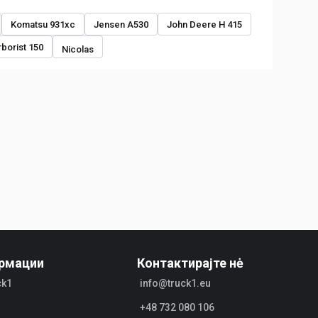
Komatsu 931xc
Jensen A530
John Deere H 415
borist 150
Nicolas
рмации
Контактирајте нė
ck1
info@truck1.eu
+48 732 080 106