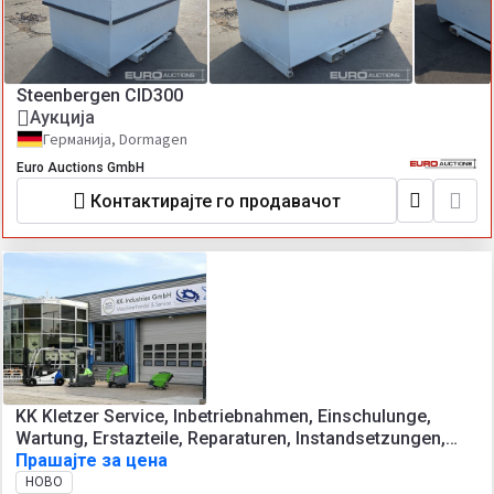
Steenbergen CID300
Аукција
Германија, Dormagen
Euro Auctions GmbH
Контактирајте го продавачот
KK Kletzer Service, Inbetriebnahmen, Einschulunge,
Wartung, Erstazteile, Reparaturen, Instandsetzungen,
Abkantpressen, Tafelscheren,
Прашајте за цена
Blechbearbeitungsmaschinen, Werkzeugmaschinen
НОВО