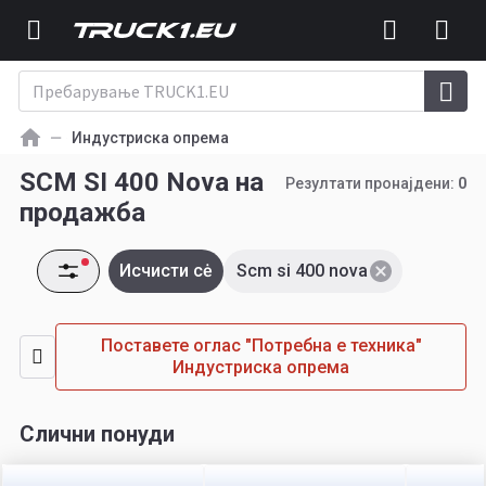
Индустриска опрема
SCM SI 400 Nova на
Резултати пронајдени:
0
продажба
Исчисти сė
Scm si 400 nova
Поставете оглас "Потребна е техника"
Индустриска опрема
Слични понуди