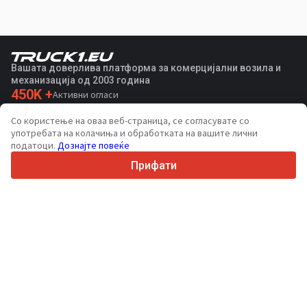
Вашата доверлива платформа за комерцијални возила и
механизација од 2003 година
450K +
Активни огласи
70+
Земји ширум светот
Со користење на оваа веб-страница, се согласувате со
36
Поддржани јазици
употребата на колачиња и обработката на вашите лични
податоци.
Дознајте повеќе
4.7/5
Trustpilot
Прифати
За купувачите
Услуги за промоција
Цени на платени услуги
Поддршка
За купувачи