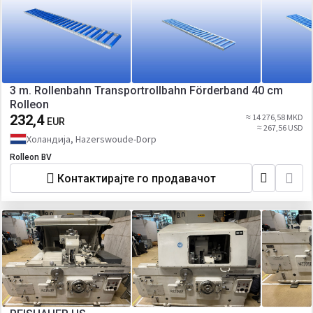
3 m. Rollenbahn Transportrollbahn Förderband 40 cm
Rolleon
232,4
≈ 14 276,58 MKD
EUR
≈ 267,56 USD
Холандија, Hazerswoude-Dorp
Rolleon BV
Контактирајте го продавачот