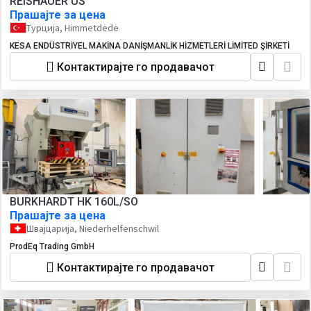
REISHAUER US
Прашајте за цена
Турција, Himmetdede
KESA ENDÜSTRİYEL MAKİNA DANİŞMANLİK HİZMETLERİ LİMİTED ŞİRKETİ
Контактирајте го продавачот
BURKHARDT HK 160L/SO
Прашајте за цена
Швајцарија, Niederhelfenschwil
ProdEq Trading GmbH
Контактирајте го продавачот