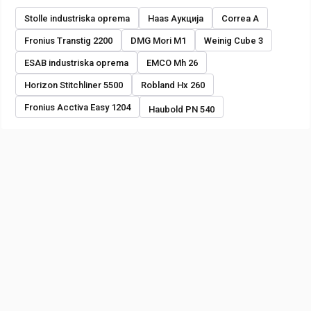
Stolle industriska oprema
Haas Аукција
Correa A
Fronius Transtig 2200
DMG Mori M1
Weinig Cube 3
ESAB industriska oprema
EMCO Mh 26
Horizon Stitchliner 5500
Robland Hx 260
Fronius Acctiva Easy 1204
Haubold PN 540