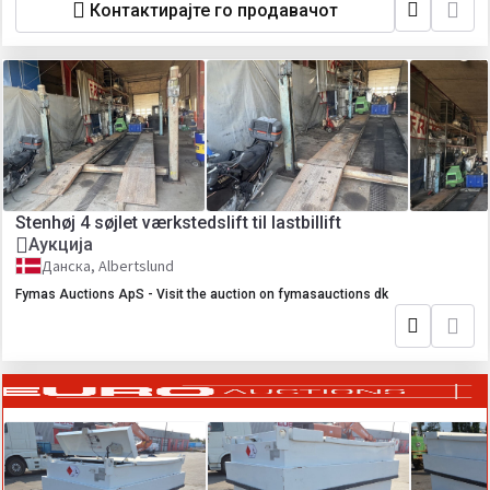
Контактирајте го продавачот
Stenhøj 4 søjlet værkstedslift til lastbillift
Аукција
Данска, Albertslund
Fymas Auctions ApS - Visit the auction on fymasauctions dk