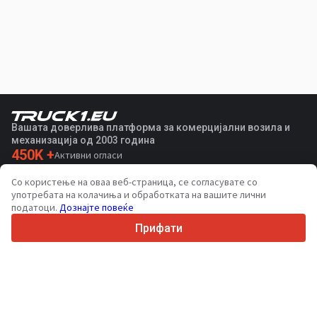
Вашата доверлива платформа за комерцијални возила и
механизација од 2003 година
450K +
Активни огласи
70+
Земји ширум светот
Со користење на оваа веб-страница, се согласувате со
36
Поддржани јазици
употребата на колачиња и обработката на вашите лични
податоци.
Дознајте повеќе
4.7/5
Trustpilot
Прифати
За купувачите
Услуги за промоција
Цени на платени услуги