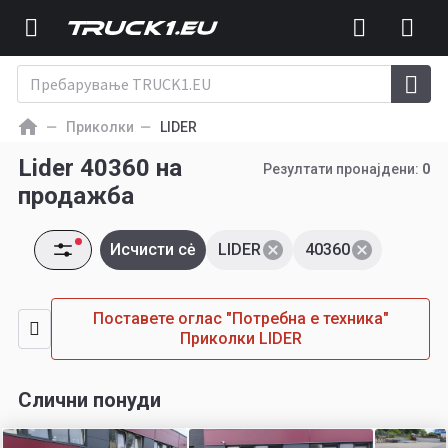
Приколки
LIDER
Lider 40360 на
Резултати пронајдени:
0
продажба
Исчисти сė
LIDER
40360
Поставете оглас "Потребна е техника"
Приколки LIDER
Слични понуди