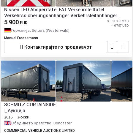
Nissen LED Absperrtafel FAT Verkehrsleittafel
Verkehrssicherungsanhänger Verkehrsleitanhänger
Sperrwand
5 900
≈ 362 980 MKD
EUR
≈ 6 797 USD
Германија, Selters (Westerwald)
Manuel Freesemann
Контактирајте го продавачот
SCHMITZ CURTAINSIDE
Аукција
2016
3-оски
Обединето Кралство, Doncaster
COMMERCIAL VEHICLE AUCTIONS LIMITED