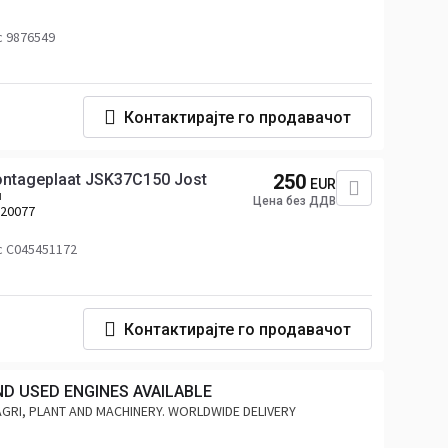
с 9876549
Контактирајте го продавачот
ontageplaat JSK37C150 Jost
250
EUR
н
Цена без ДДВ
020077
с C045451172
Контактирајте го продавачот
ND USED ENGINES AVAILABLE
AGRI, PLANT AND MACHINERY. WORLDWIDE DELIVERY