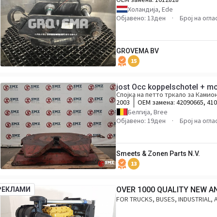
Холандија, Ede
Објавено: 13ден
Број на огла
GROVEMA BV
15
jost Occ koppelschotel + m
Спојка на петто тркало за Камио
2003
ОЕМ замена:
42090665, 41
Белгија, Bree
Објавено: 19ден
Број на огла
Smeets & Zonen Parts N.V.
13
OVER 1000 QUALITY NEW A
РЕКЛАМИ
FOR TRUCKS, BUSES, INDUSTRIAL, 