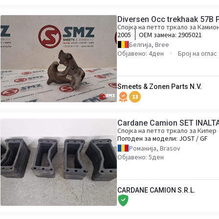
Diversen Occ trekhaak 57B 
Спојка на петто тркало за Камио
2005
ОЕМ замена:
2905021
Белгија, Bree
Објавено: 4ден
Број на оглас
Smeets & Zonen Parts N.V.
13
Cardane Camion SET INAL
Спојка на петто тркало за Кипер
Погоден за модели:
JOST / GF
Романија, Brasov
Објавено: 5ден
CARDANE CAMION S.R.L.