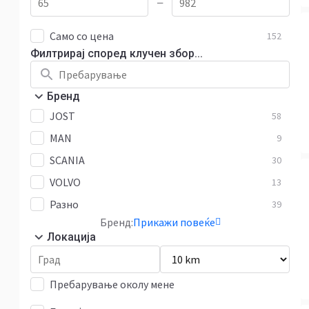
—
Само со цена
152
Филтрирај според клучен збор...
Бренд
JOST
58
MAN
9
SCANIA
30
VOLVO
13
Разно
39
Бренд:
Прикажи повеќе
Локација
Пребарување околу мене