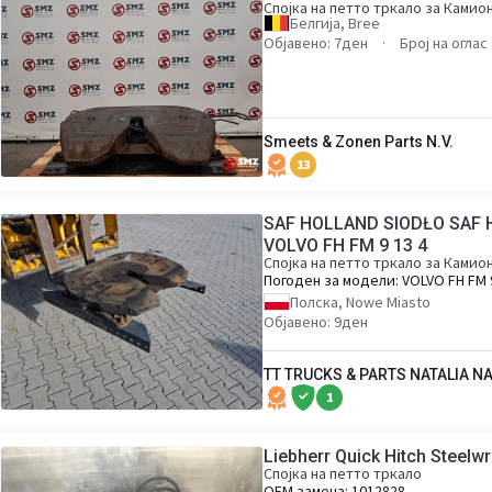
Спојка на петто тркало за Камио
Белгија, Bree
Објавено: 7ден
Број на оглас
Smeets & Zonen Parts N.V.
13
SAF HOLLAND SIODŁO SAF
VOLVO FH FM 9 13 4
Спојка на петто тркало за Камио
Погоден за модели:
VOLVO FH FM 
13 4
Полска, Nowe Miasto
Објавено: 9ден
TT TRUCKS & PARTS NATALIA N
1
Liebherr Quick Hitch Steelwr
Спојка на петто тркало
ОЕМ замена:
1012828