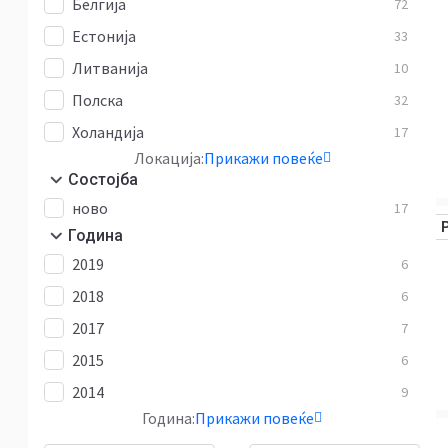
Белгија
72
Естонија
33
Литванија
10
Полска
32
Холандија
17
Локација:
Прикажи повеќе
Состојба
ново
17
Година
2019
6
2018
6
2017
7
2015
6
2014
9
Година:
Прикажи повеќе