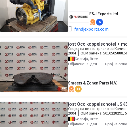
F&J Exports Ltd
6
fandjexports.com
jost Occ koppelschotel + m
Спојка на петто тркало за Камио
2004
ОЕМ замена:
5010505888.5
Белгија, Bree
Објавено: 21ден
Број на огла
Smeets & Zonen Parts N.V.
13
jost Occ koppelschotel JSK
Спојка на петто тркало за Камио
2004
ОЕМ замена:
5010228291, 
Белгија, Bree
Објавено: 21ден
Број на огла