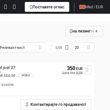
Поставете оглас
Mkd
| EUR
на лизинг
11
Релевантност
20
1
/
10
l jost 37
350
EUR
н
Цена без ДДВ
SK 3221-50 Z
НОВО
с B340096
Контактирајте го продавачот