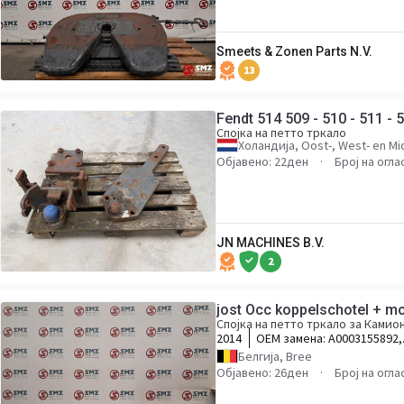
Smeets & Zonen Parts N.V.
13
Fendt 514 509 - 510 - 511 - 5
Спојка на петто тркало
Холандија, Oost-, West- en M
Објавено: 22ден
Број на огла
JN MACHINES B.V.
2
jost Occ koppelschotel + m
Спојка на петто тркало за Камио
2014
ОЕМ замена:
A0003155892,
A9603170021
Белгија, Bree
Објавено: 26ден
Број на огла