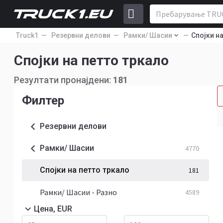
Truck1
Резервни делови
Рамки/ Шасии
Спојки н
Спојки на петто тркало
Резултати пронајдени:
181
Филтер
Резервни делови
Рамки/ Шасии
4770
Спојки на петто тркало
181
Рамки/ Шасии - Разно
4589
Цена, EUR