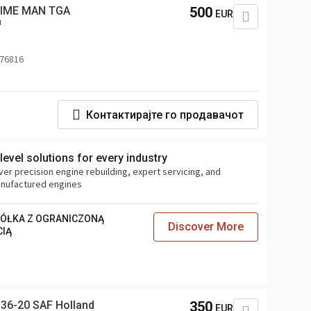
GIME MAN TGA
500
EUR
н
 76816
Контактирајте го продавачот
evel solutions for every industry
ver precision engine rebuilding, expert servicing, and
anufactured engines
PÓŁKA Z OGRANICZONĄ
Discover More
CIĄ
36-20 SAF Holland
350
EUR