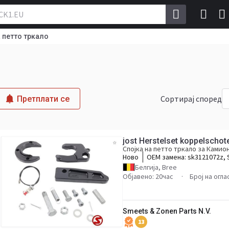
а петто тркало
Сортирај според
Претплати се
jost Herstelset koppelschote
Спојка на петто тркало за Камио
Ново
ОЕМ замена:
sk3121072z, 
/ SK 31
Белгија, Bree
Објавено: 20час
Број на огла
Smeets & Zonen Parts N.V.
13