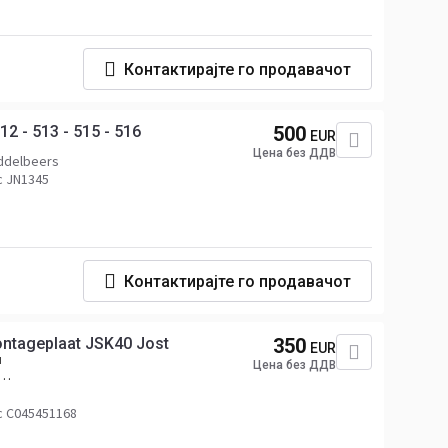
Контактирајте го продавачот
12 - 513 - 515 - 516
500
EUR
Цена без ДДВ
iddelbeers
с JN1345
Контактирајте го продавачот
ontageplaat JSK40 Jost
350
EUR
н
Цена без ДДВ
с C045451168