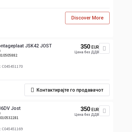
Discover More
ontageplaat JSK42 JOST
350
EUR
н
Цена без ДДВ
010505882
с C045451170
Контактирајте го продавачот
36DV Jost
350
EUR
н
Цена без ДДВ
5010532281
с C045451169