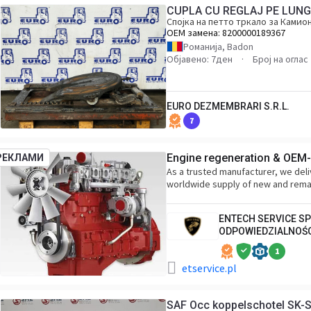
CUPLA CU REGLAJ PE LUN
Спојка на петто тркало за Камио
ОЕМ замена:
8200000189367
Романија, Badon
Објавено: 7ден
Број на оглас
EURO DEZMEMBRARI S.R.L.
7
Engine regeneration & OEM-l
РЕКЛАМИ
As a trusted manufacturer, we deli
worldwide supply of new and rem
ENTECH SERVICE S
ODPOWIEDZIALNOŚ
1
etservice.pl
SAF Occ koppelschotel SK-S