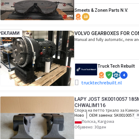
Smeets & Zonen Parts N.V.
13
VOLVO GEARBOXES FOR CO
РЕКЛАМИ
Manual and fully automatic, new and
Truck Tech Rebuilt
4
trucktechrebuilt.nl
ŁAPY JOST SK0010057 18
CHWALIM116
Спојка на петто тркало за Камио
Ново
ОЕМ замена:
SK0010057
Полска, Kargowa
Објавено: 30ден