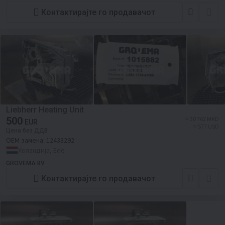
Контактирајте го продавачот
Liebherr Heating Unit
500
≈ 30 762 MKD
EUR
≈ 577 USD
Цена без ДДВ
ОЕМ замена:
12433292
Холандија, Ede
GROVEMA BV
Контактирајте го продавачот