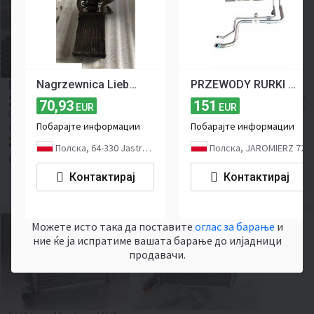
Nagrzewnica Liebherr - L554 | L556 | L564 | L566 | L574 | L576 | L580 | L584 | L586
PRZEWODY RURKI RURKA KLIMATYZACJI KLIMY DAF XG XG+ 2298513
Liebherr Fuelcooler
275
≈ 16 919 MKD
EUR
70,93
151
EUR
EUR
≈ 317 USD
Цена без ДДВ
Побарајте информации
Побарајте информации
ОЕМ замена:
10355229
Холандија, Ede
Полска, 64-330 Jastrzębniki
Полска, JAROMIERZ 72
GROVEMA BV
Контактирај
Контактирај
Контактирајте го продавачот
Можете исто така да поставите
оглас за барање
и
ние ќе ја испратиме вашата барање до илјадници
продавачи.