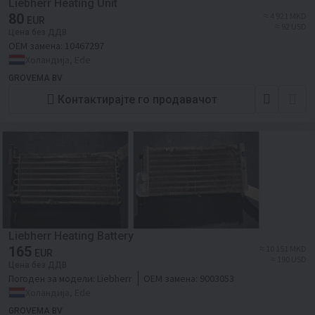
Liebherr Heating Unit
80
≈ 4 921 MKD
EUR
≈ 92 USD
Цена без ДДВ
ОЕМ замена:
10467297
Холандија, Ede
GROVEMA BV
Контактирајте го продавачот
Liebherr Heating Battery
165
≈ 10 151 MKD
EUR
≈ 190 USD
Цена без ДДВ
Погоден за модели:
Liebherr
ОЕМ замена:
9003053
Холандија, Ede
GROVEMA BV