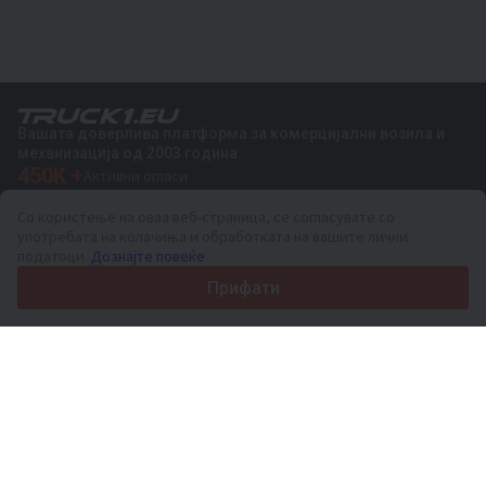
Вашата доверлива платформа за комерцијални возила и
механизација од 2003 година
450K +
Активни огласи
70+
Земји ширум светот
Со користење на оваа веб-страница, се согласувате со
36
Поддржани јазици
употребата на колачиња и обработката на вашите лични
податоци.
Дознајте повеќе
4.7/5
Trustpilot
Прифати
За купувачите
Услуги за промоција
Цени на платени услуги
Поддршка