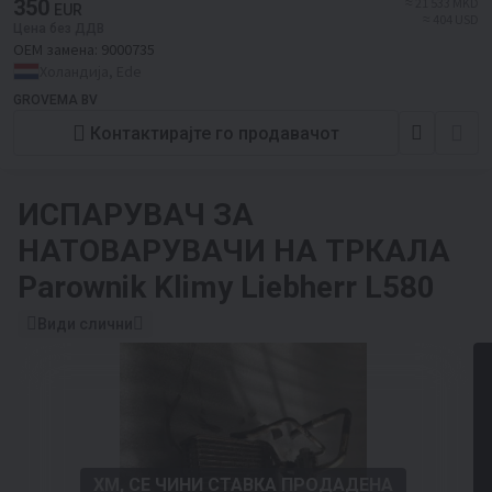
350
≈ 21 533 MKD
EUR
≈ 404 USD
Цена без ДДВ
ОЕМ замена:
9000735
Холандија, Ede
GROVEMA BV
Контактирајте го продавачот
ИСПАРУВАЧ ЗА
НАТОВАРУВАЧИ НА ТРКАЛА
Parownik Klimy Liebherr L580
Види слични
ХМ, СЕ ЧИНИ СТАВКА ПРОДАДЕНА