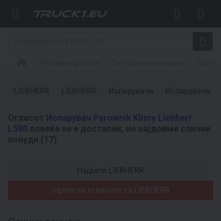
Резервни делови
За Градежни машини
Греење
LIEBHERR
LIEBHERR
Испарувачи
Испарувачи
Огласот
Испарувач Parownik Klimy Liebherr
L580
повеќе не е достапен, но најдовме слични
понуди (17)
Најдете LIEBHERR
Одете на огласите за LIEBHERR