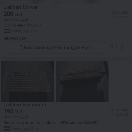
Liebherr Blower
200
≈ 12 304 MKD
EUR
≈ 231 USD
Цена без ДДВ
ОЕМ замена:
9001434
Холандија, Ede
GROVEMA BV
Контактирајте го продавачот
Liebherr Evaporator
195
≈ 11 997 MKD
EUR
≈ 225 USD
Цена без ДДВ
Погоден за модели:
Liebherr
ОЕМ замена:
9003052
Холандија, Ede