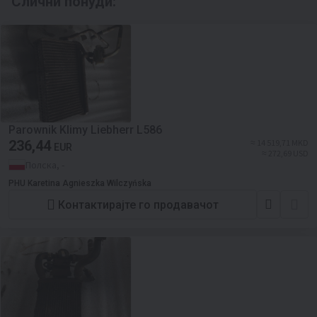
Слични понуди:
Parownik Klimy Liebherr L586
236,44
≈ 14 519,71 MKD
EUR
≈ 272,69 USD
Полска, -
PHU Karetina Agnieszka Wilczyńska
Контактирајте го продавачот