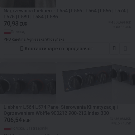
Nagrzewnica Liebherr - L554 | L556 | L564 | L566 | L574 |
L576 | L580 | L584 | L586
70,93
≈ 4 306,69 MKD
EUR
≈ 80,88 USD
Полска, -
PHU Karetina Agnieszka Wilczyńska
Контактирајте го продавачот
Liebherr L564 L574 Panel Sterowania Klimatyzacją i
Ogrzewaniem Wölfle 900212 900-212 Index 300
706,54
≈ 43 436,08 MKD
EUR
≈ 815,77 USD
Полска, Jastrzębniki