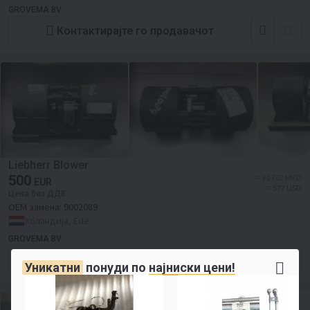
GROVEMA BV
Контактирајте го продавачот
Liebherr Blower
500
≈ 30 762 MKD
EUR
≈ 577 USD
Цена без ДДВ
ОЕМ замена:
9002089
Холандија, Ede
GROVEMA BV
Контактирајте го продавачот
Уникатни
понуди по
најниски цени!