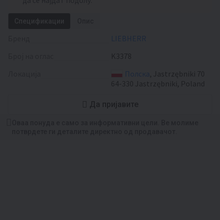
да се најдат подолу.
Спецификации
Опис
Бренд
LIEBHERR
Број на оглас
K3378
Локација
Полска
, Jastrzębniki 70
64-330 Jastrzębniki, Poland
Да пријавите
Оваа понуда е само за информативни цели. Ве молиме
потврдете ги деталите директно од продавачот.