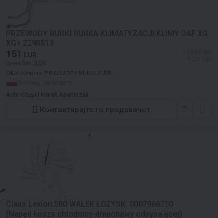
PRZEWODY RURKI RURKA KLIMATYZACJI KLIMY DAF XG
XG+ 2298513
151
≈ 9 290 MKD
EUR
≈ 174 USD
Цена без ДДВ
ОЕМ замена:
PRZEWODY RURKI RURKA
KLIMATYZACJI KLIMY DAF XG XG+
Полска, Jaromierz
2298513
Auto-Części Marek Adamczak
Контактирајте го продавачот
Claas Lexion 580 WAŁEK ŁOŻYSK. 0007966750
(Napęd kosza chłodnicy-dmuchawy odsysającej)