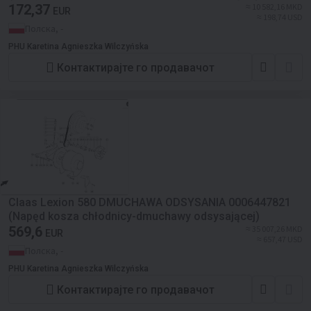
172,37
≈ 10 582,16 MKD
EUR
≈ 198,74 USD
Полска, -
PHU Karetina Agnieszka Wilczyńska
Контактирајте го продавачот
Claas Lexion 580 DMUCHAWA ODSYSANIA 0006447821
(Napęd kosza chłodnicy-dmuchawy odsysającej)
569,6
≈ 35 007,26 MKD
EUR
≈ 657,47 USD
Полска, -
PHU Karetina Agnieszka Wilczyńska
Контактирајте го продавачот