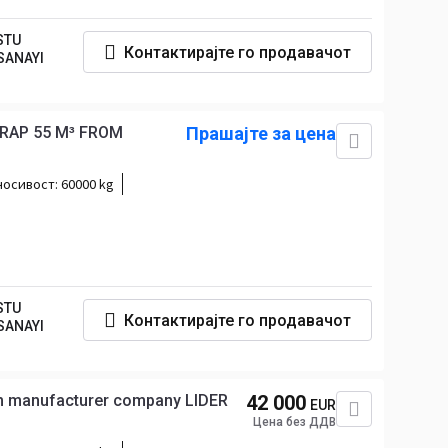
STU
Контактирајте го продавачот
SANAYI
CRAP 55 M³ FROM
Прашајте за цена
носивост:
60000 kg
STU
Контактирајте го продавачот
SANAYI
m manufacturer company LIDER
42 000
EUR
Цена без ДДВ