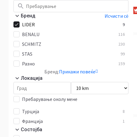
Бренд
Исчисти сė
LIDER
9
BENALU
116
SCHMITZ
230
STAS
99
Разно
159
Бренд:
Прикажи повеќе
Локација
Пребарување околу мене
Турција
8
Франција
1
Состојба