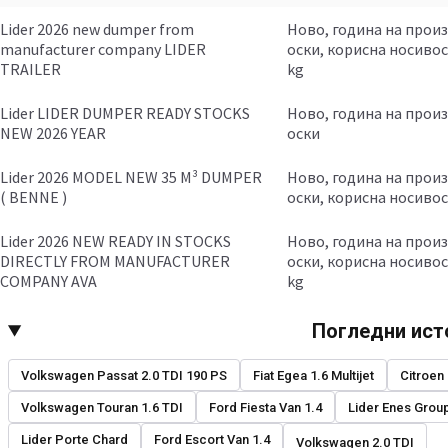
Lider 2026 new dumper from
Ново, година на производство: 2026, број на оски: 3-
manufacturer company LIDER
оски, корисна носивос
TRAILER
kg
Lider LIDER DUMPER READY STOCKS
Ново, година на производство: 2026, број на оски: 3-
NEW 2026 YEAR
оски
Lider 2026 MODEL NEW 35 M³ DUMPER
Ново, година на производство: 2026, број на оски: 3-
( BENNE )
оски, корисна носивост
Lider 2026 NEW READY IN STOCKS
Ново, година на производство: 2026, број на оски: 3-
DIRECTLY FROM MANUFACTURER
оски, корисна носивос
COMPANY AVA
kg
Погледни ист
Volkswagen Passat 2.0 TDI 190 PS
Fiat Egea 1.6 Multijet
Citroen
Volkswagen Touran 1.6 TDI
Ford Fiesta Van 1.4
Lider Enes Grou
Lider Porte Chard
Ford Escort Van 1.4
Volkswagen 2.0 TDI