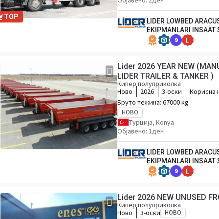
Објавено: 2ден
TOP
LIDER LOWBED ARACU
EKIPMANLARI INSAAT 
9
L
Lider 2026 YEAR NEW (M
LIDER TRAILER & TANKER )
Кипер полуприколка
Ново
2026
3-оски
Корисна 
Бруто тежина:
67000 kg
НОВО
Турција, Konya
Објавено: 1ден
LIDER LOWBED ARACU
EKIPMANLARI INSAAT 
9
L
Lider 2026 NEW UNUSED F
Кипер полуприколка
Ново
3-оски
НОВО