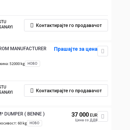
STU
Контактирајте го продавачот
SANAYI
 FROM MANUFACTURER
Прашајте за цена
жина:
52000 kg
НОВО
STU
Контактирајте го продавачот
SANAYI
M³ DUMPER ( BENNE )
37 000
EUR
Цена со ДДВ
носивост:
60 kg
НОВО