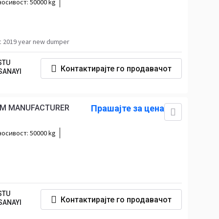
носивост:
50000 kg
ас 2019 year new dumper
STU
Контактирајте го продавачот
SANAYI
ROM MANUFACTURER
Прашајте за цена
носивост:
50000 kg
STU
Контактирајте го продавачот
SANAYI