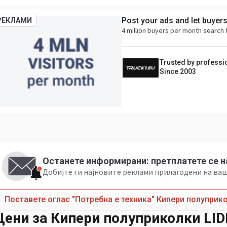
Post your ads and let buyer
РЕКЛАМИ
4 million buyers per month search 
Trusted by professi
Since 2003
Останете информирани: претплатете се н
Добијте ги најновите реклами прилагодени на в
Поставете оглас "Потребна е техника" Кипери полуприк
Цени за Кипери полуприколки LI