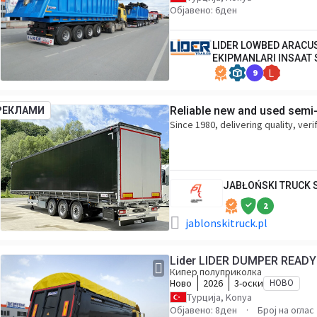
Објавено: 6ден
LIDER LOWBED ARACU
EKIPMANLARI INSAAT 
9
L
Reliable new and used semi-t
РЕКЛАМИ
Since 1980, delivering quality, ver
JABŁOŃSKI TRUCK
2
jablonskitruck.pl
Lider LIDER DUMPER READ
Кипер полуприколка
Ново
2026
3-оски
НОВО
Турција, Konya
Објавено: 8ден
Број на оглас