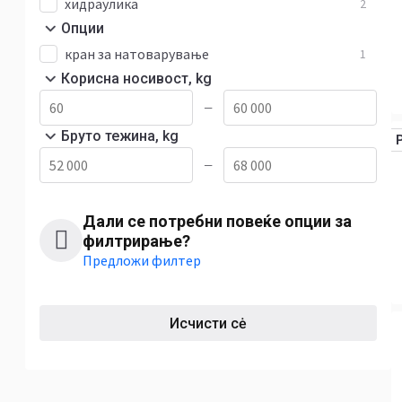
хидраулика
2
Опции
кран за натоварување
1
Корисна носивост, kg
—
Бруто тежина, kg
—
Дали се потребни повеќе опции за
филтрирање?
Предложи филтер
Исчисти сė