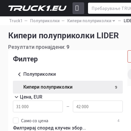
Truck1
Полуприколки
Кипери полуприколки
LID
Кипери полуприколки LIDER
Резултати пронајдени:
9
Филтер
Полуприколки
Кипери полуприколки
9
Цена, EUR
—
Само со цена
4
Филтрирај според клучен збор...