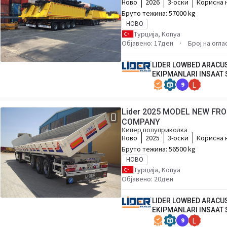
Ново
2026
3-оски
Корисна 
Бруто тежина:
57000 kg
НОВО
Турција, Konya
Објавено: 17ден
Број на огл
LIDER LOWBED ARACU
EKIPMANLARI INSAAT 
9
L
Lider 2025 MODEL NEW F
COMPANY
Кипер полуприколка
Ново
2025
3-оски
Корисна 
Бруто тежина:
56500 kg
НОВО
Турција, Konya
Објавено: 20ден
LIDER LOWBED ARACU
EKIPMANLARI INSAAT 
9
L