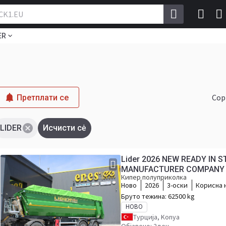
ER
Сор
Претплати се
LIDER
Исчисти сė
Lider 2026 NEW READY IN 
MANUFACTURER COMPANY 
Кипер полуприколка
Ново
2026
3-оски
Корисна 
Бруто тежина:
62500 kg
НОВО
Турција, Konya