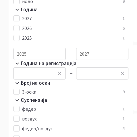
ново
9
Година
2027
1
2026
6
2025
1
—
Година на регистрација
—
Број на оски
3-оски
9
Суспензија
федер
1
воздух
1
федер/воздух
5