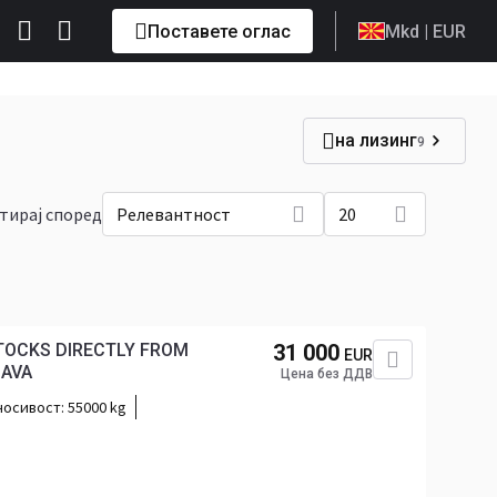
Поставете оглас
Mkd
| EUR
на лизинг
9
тирај според
Релевантност
20
STOCKS DIRECTLY FROM
31 000
EUR
AVA
Цена без ДДВ
носивост:
55000 kg