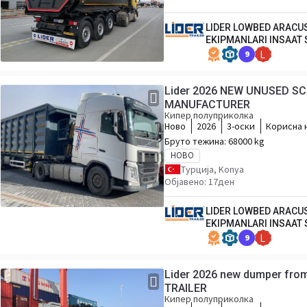
LIDER LOWBED ARACU
EKIPMANLARI INSAAT 
9
L
Lider 2026 NEW UNUSED S
MANUFACTURER
Кипер полуприколка
Ново
2026
3-оски
Корисна 
Бруто тежина:
68000 kg
НОВО
Турција, Konya
Објавено: 17ден
LIDER LOWBED ARACU
EKIPMANLARI INSAAT 
9
L
Lider 2026 new dumper fro
TRAILER
Кипер полуприколка