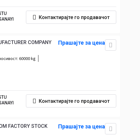
STU
Контактирајте го продавачот
SANAYI
ANUFACTURER COMPANY
Прашајте за цена
носивост:
60000 kg
STU
Контактирајте го продавачот
SANAYI
ROM FACTORY STOCK
Прашајте за цена