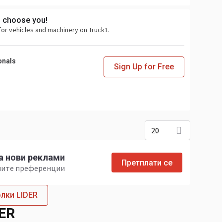
s choose you!
for vehicles and machinery on Truck1.
onals
Sign Up for Free
20
а нови реклами
Претплати се
ашите преференции
олки LIDER
DER