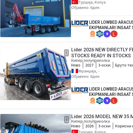
Турција, Konya
Објавено: 6ден
LIDER LOWBED ARACU
EKIPMANLARI INSAAT 
9
L
Lider 2026 NEW DIRECTLY
STOCKS READY IN STOCKS
Кипер полуприколка
Ново
2027
3-оски
Бруто те
Франција, -
Објавено: 6ден
LIDER LOWBED ARACU
EKIPMANLARI INSAAT 
9
L
Lider 2026 MODEL NEW 35 
Кипер полуприколка
Ново
2026
3-оски
Корисна 
Турција, Konya