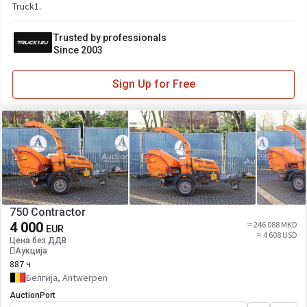
Truck1.
Trusted by professionals
Since 2003
Sign Up for Free
750 Contractor
4 000
≈ 246 088 MKD
EUR
≈ 4 608 USD
Цена без ДДВ
Аукција
887 ч
Белгија, Antwerpen
AuctionPort