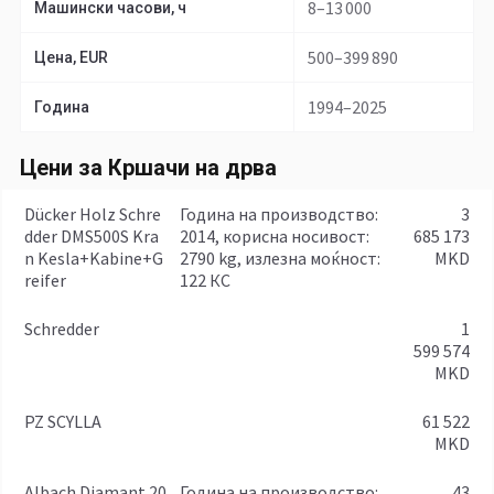
8–13 000
Машински часови, ч
500–399 890
Цена, EUR
1994–2025
Година
Цени за Кршачи на дрва
Dücker Holz Schre
година на производство:
3
dder DMS500S Kra
2014, корисна носивост:
685 173
n Kesla+Kabine+G
2790 kg, излезна моќност:
MKD
reifer
122 КС
Schredder
1
599 574
MKD
PZ SCYLLA
61 522
MKD
Albach Diamant 20
година на производство:
43