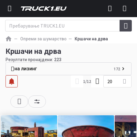
Опреми за шумарство
Кршачи на дрва
Кршачи на дрва
Резултати пронајдени:
223
на лизинг
172
20
1
/
12