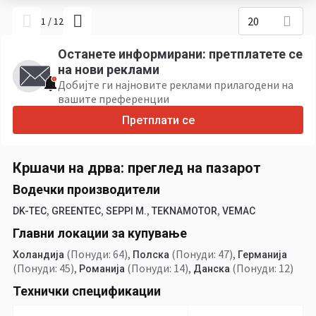
20
1
/
12
Останете информирани: претплатете се
на нови реклами
Добијте ги најновите реклами прилагодени на
вашите преференции
Претплати се
Кршачи на дрва: преглед на пазарот
Водечки производители
,
,
,
,
DK-TEC
GREENTEC
SEPPI M.
TEKNAMOTOR
VEMAC
Главни локации за купување
(Понуди: 64)
,
(Понуди: 47)
,
Холандија
Полска
Германија
(Понуди: 45)
,
(Понуди: 14)
,
(Понуди: 12)
Романија
Данска
Технички спецификации