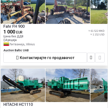
Fahr FH 900
1 000
≈ 61 522 MKD
EUR
≈ 1 152 USD
Цена без ДДВ
Аукција
Литванија, Vilnius
Auction Baltic UAB
Контактирајте го продавачот
HITACHI HC1110