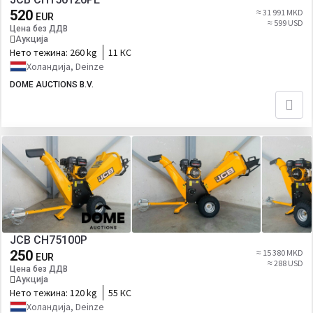
520
≈ 31 991 MKD
EUR
≈ 599 USD
Цена без ДДВ
Аукција
Нето тежина:
260 kg
11 КС
Холандија, Deinze
DOME AUCTIONS B.V.
JCB CH75100P
250
≈ 15 380 MKD
EUR
≈ 288 USD
Цена без ДДВ
Аукција
Нето тежина:
120 kg
55 КС
Холандија, Deinze