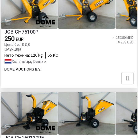
JCB CH75100P
250
≈ 15 380 MKD
EUR
≈ 288 USD
Цена без ДДВ
Аукција
Нето тежина:
120 kg
55 КС
Холандија, Deinze
DOME AUCTIONS B.V.
JCB CH150120PE