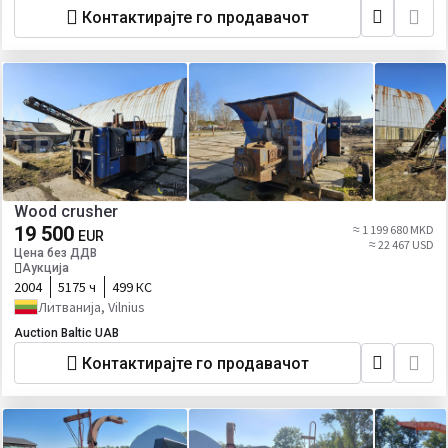
Контактирајте го продавачот
Wood crusher
19 500
≈ 1 199 680 MKD
EUR
≈ 22 467 USD
Цена без ДДВ
Аукција
2004
5175 ч
499 КС
Литванија, Vilnius
Auction Baltic UAB
Контактирајте го продавачот