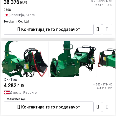
38 376
≈ 2 360 972 MKD
EUR
≈ 44 216 USD
2798 ч
Јапонија, Azeta
Toyokami Co., Ltd.
Контактирајте го продавачот
Dk-Tec
4 282
≈ 263 437 MKD
EUR
≈ 4 933 USD
Данска, Rødekro
J-Maskiner A/S
Контактирајте го продавачот