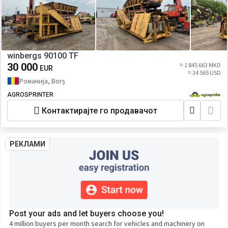
winbergs 90100 TF
30 000
≈ 1 845 663 MKD
EUR
≈ 34 565 USD
Романија, Borș
AGROSPRINTER
Контактирајте го продавачот
РЕКЛАМИ
Post your ads and let buyers choose you!
4 million buyers per month search for vehicles and machinery on