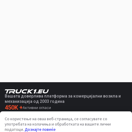
Вашата доверлива платформа за комерцијални возила и
механизација од 2003 година
450K +
Активни огласи
70+
Земји ширум светот
Со користење на оваа веб-страница, се согласувате со
36
Поддржани јазици
употребата на колачиња и обработката на вашите лични
податоци.
Дознајте повеќе
4.7/5