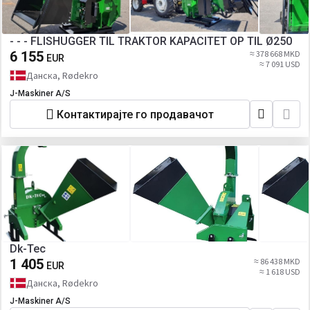
- - - FLISHUGGER TIL TRAKTOR KAPACITET OP TIL Ø250
6 155
≈ 378 668 MKD
EUR
≈ 7 091 USD
Данска, Rødekro
J-Maskiner A/S
Контактирајте го продавачот
Dk-Tec
1 405
≈ 86 438 MKD
EUR
≈ 1 618 USD
Данска, Rødekro
J-Maskiner A/S