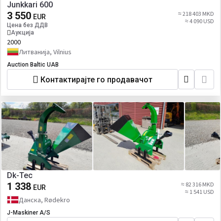
Junkkari 600
3 550
≈ 218 403 MKD
EUR
≈ 4 090 USD
Цена без ДДВ
Аукција
2000
Литванија, Vilnius
Auction Baltic UAB
Контактирајте го продавачот
Dk-Tec
1 338
≈ 82 316 MKD
EUR
≈ 1 541 USD
Данска, Rødekro
J-Maskiner A/S