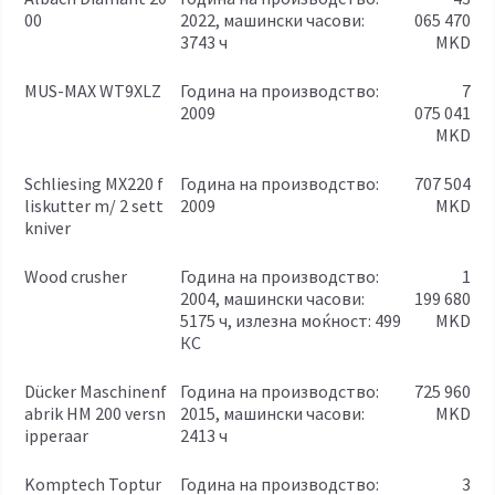
00
2022, машински часови:
065 470
3743 ч
MKD
MUS-MAX WT9XLZ
година на производство:
7
2009
075 041
MKD
Schliesing MX220 f
година на производство:
707 504
liskutter m/ 2 sett
2009
MKD
kniver
Wood crusher
година на производство:
1
2004, машински часови:
199 680
5175 ч, излезна моќност: 499
MKD
КС
Dücker Maschinenf
година на производство:
725 960
abrik HM 200 versn
2015, машински часови:
MKD
ipperaar
2413 ч
Komptech Toptur
година на производство:
3