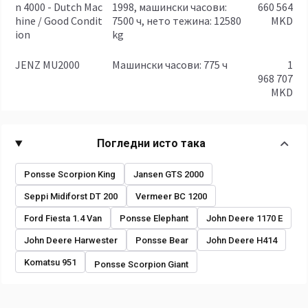
n 4000 - Dutch Mac
1998, машински часови:
660 564
hine / Good Condit
7500 ч, нето тежина: 12580
MKD
ion
kg
JENZ MU2000
машински часови: 775 ч
1
968 707
MKD
Погледни исто така
Ponsse Scorpion King
Jansen GTS 2000
Seppi Midiforst DT 200
Vermeer BC 1200
Ford Fiesta 1.4 Van
Ponsse Elephant
John Deere 1170 E
John Deere Harwester
Ponsse Bear
John Deere H414
Komatsu 951
Ponsse Scorpion Giant