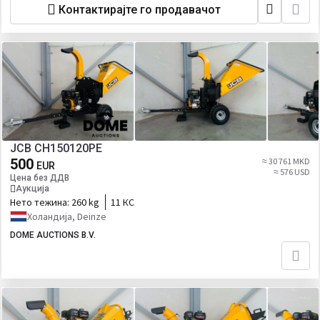
Контактирајте го продавачот
JCB CH150120PE
500
≈ 30 761 MKD
EUR
≈ 576 USD
Цена без ДДВ
Аукција
Нето тежина:
260 kg
11 КС
Холандија, Deinze
DOME AUCTIONS B.V.