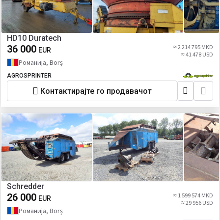
HD10 Duratech
36 000
≈ 2 214 795 MKD
EUR
≈ 41 478 USD
Романија, Borș
AGROSPRINTER
Контактирајте го продавачот
Schredder
26 000
≈ 1 599 574 MKD
EUR
≈ 29 956 USD
Романија, Borș