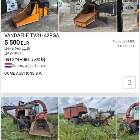
VANDAELE TV31-42PGA
5 500
≈ 338 371 MKD
EUR
≈ 6 336 USD
Цена без ДДВ
Аукција
Нето тежина:
3600 kg
Холандија, Deinze
DOME AUCTIONS B.V.