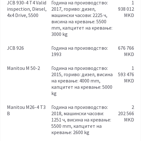
JCB 930-4 T4 Valid
година на производство:
1
inspection, Diesel,
2017, гориво: дизел,
938 012
4x4 Drive, 5500
машински часови: 2225 ч,
MKD
висина на кревање: 5500
mm, капцитет на кревање:
3000 kg
JCB 926
година на производство:
676 766
1993
MKD
Manitou M 50-2
година на производство:
1
2015, гориво: дизел, висина
593 476
на кревање: 4000 mm,
MKD
капцитет на кревање: 5000
kg
Manitou M26-4 T3
година на производство:
2
B
2018, машински часови:
202 566
1251 ч, висина на кревање:
MKD
5500 mm, капцитет на
кревање: 2600 kg