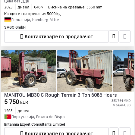
Цена без ДДВ
2023
дизел
646 ч
Висина на кревање:
5550 mm
Капцитет на кревање:
5000 kg
Германија, Hamburg-Mitte
SAGO GmbH
Контактирајте го продавачот
MANITOU MB30 C Rough Terrain 3 Ton 6086 Hours
5 750
≈ 353 764 MKD
EUR
≈ 6 644 USD
1985
дизел
Португалија, Enxara do Bispo
Britannia Export Consultants Limited
Контактирајте го продавачот