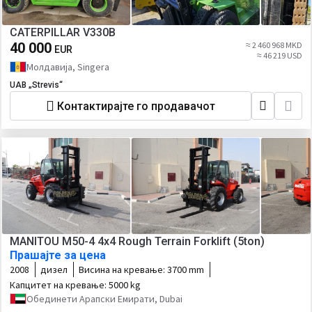
CATERPILLAR V330B
40 000
≈ 2 460 968 MKD
EUR
≈ 46 219 USD
Молдавија, Singera
UAB „Strevis“
Контактирајте го продавачот
MANITOU M50-4 4x4 Rough Terrain Forklift (5ton)
Прашајте за цена
2008
дизел
Висина на кревање:
3700 mm
Капцитет на кревање:
5000 kg
Обединети Арапски Емирати, Dubai