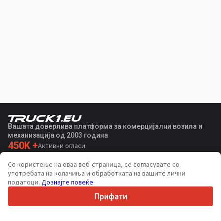
Вашата доверлива платформа за комерцијални возила и
механизација од 2003 година
450K +
Активни огласи
70+
Земји ширум светот
Со користење на оваа веб-страница, се согласувате со
36
Поддржани јазици
употребата на колачиња и обработката на вашите лични
податоци.
Дознајте повеќе
4.7/5
Trustpilot
Прифати
За купувачите