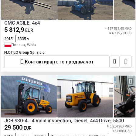
CMC AGILE, 4x4
5 812,9
≈ 357 578,65 MKD
EUR
≈ 6 715,70 USD
2015
8335 ч
Полска, Wola
FLOTILO Group Sp. z.o.o.
Контактирајте го продавачот
JCB 930-4 T4 Valid inspection, Diesel, 4x4 Drive, 5500
29 500
≈ 1 814 963 MKD
EUR
≈ 34 086 USD