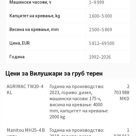
1–9 999
Машински часови, ч
1 600–5 000
Капцитет на кревање, kg
2 500–5 869
Висина на кревање, mm
5 812–69 500
Цена, EUR
1992–2026
Година
Цени за Вилушкари за груб терен
AGRIMAC TW20-4
година на производство:
2
KL
2023, гориво: дизел,
703 988
машински часови: 175 ч,
MKD
висина на кревање: 4000
mm, капцитет на кревање:
2000 kg
Manitou MH25-4 B
година на производство:
1