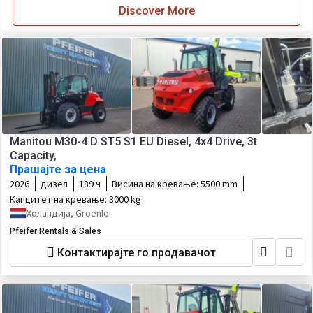
Discover More
Manitou M30-4 D ST5 S1 EU Diesel, 4x4 Drive, 3t
Capacity,
Прашајте за цена
2026
дизел
189 ч
Висина на кревање:
5500 mm
Капцитет на кревање:
3000 kg
Холандија, Groenlo
Pfeifer Rentals & Sales
Контактирајте го продавачот