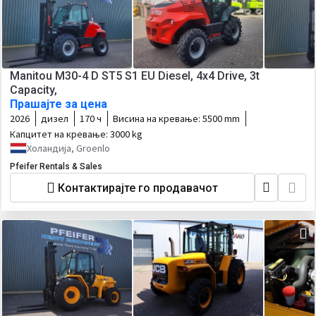
Manitou M30-4 D ST5 S1 EU Diesel, 4x4 Drive, 3t
Capacity,
Прашајте за цена
2026
дизел
170 ч
Висина на кревање:
5500 mm
Капцитет на кревање:
3000 kg
Холандија, Groenlo
Pfeifer Rentals & Sales
Контактирајте го продавачот