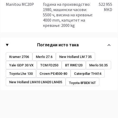
Manitou MC20P
година на производство:
522 955
1980, машински часови:
MKD
5500 ч, висина на кревање:
4000 mm, капцитет на
кревање: 2000 kg
Погледни исто така
Kramer 2706
Merlo 27.6
New Holland LM 7 35
Yale GDP 30 VX
TCM FD250
BT RWE120
Merlo 50.35
Toyota Lhe 130
Crown PE4500-80
Caterpillar TH414
New Holland LM410 LM420 LM435
Toyota 8FBEK16T