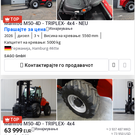
TOP
Manitou M50-4D - TRIPLEX- 4x4 - NEU
Прашајте за цена
Изнајмување
2026
дизел
3 ч
Висина на кревање:
5560 mm
Капцитет на кревање:
5000 kg
Германија, Hamburg-Mitte
SAGO GmbH
Контактирајте го продавачот
TOP
Manitou M50-4D - TRIPLEX- 4x4
63 999
Изнајмување
≈ 3 937 487 MKD
EUR
≈ 73 950 USD