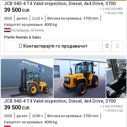
JCB 940-4 T4 Valid inspection, Diesel, 4x4 Drive, 3700
39 500
≈ 2 430 205 MKD
EUR
≈ 45 641 USD
2020
дизел
1123 ч
Висина на кревање:
3700 mm
Капцитет на кревање:
4000 kg
Холандија, Groenlo
Pfeifer Rentals & Sales
Контактирајте го продавачот
JCB 940-4 T4 Valid inspection, Diesel, 4x4 Drive, 3700
39 500
≈ 2 430 205 MKD
EUR
≈ 45 641 USD
2020
дизел
2190 ч
Висина на кревање:
3700 mm
Капцитет на кревање:
4000 kg