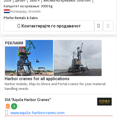
2016
дизел
2658 ч
Висина на кревање:
5500 mm
Капцитет на кревање:
3000 kg
Холандија, Groenlo
Pfeifer Rentals & Sales
Контактирајте го продавачот
РЕКЛАМИ
Harbor cranes for all applications
Harbor mobile, Ship-to-Shore and Portal cranes for your material
handling needs
SIA "Aquila Harbor Cranes"
1
www.aquila-harborcranes.com