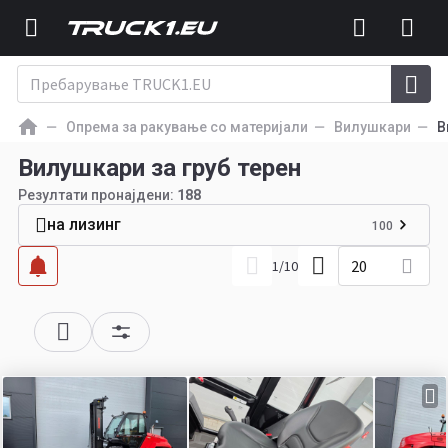
Опрема за ракување со материјали
Вилушкари
В
Вилушкари за груб терен
Резултати пронајдени:
188
на лизинг
100
20
1
/
10