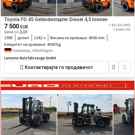
Toyota FD 45 Geländestapler Diesel 4,5 tonnen
7 500
≈ 461 431 MKD
EUR
≈ 8 666 USD
Цена со ДДВ
1995
дизел
1342 ч
Висина на кревање:
4500 mm
Капцитет на кревање:
4500 kg
Германија, Altenhagen
Lemoine Nutzfahrzeuge GmbH
Контактирајте го продавачот