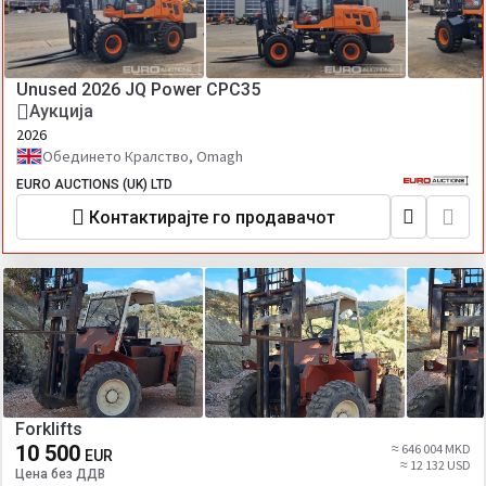
Unused 2026 JQ Power CPC35
Аукција
2026
Обединето Кралство, Omagh
EURO AUCTIONS (UK) LTD
Контактирајте го продавачот
Forklifts
10 500
≈ 646 004 MKD
EUR
≈ 12 132 USD
Цена без ДДВ