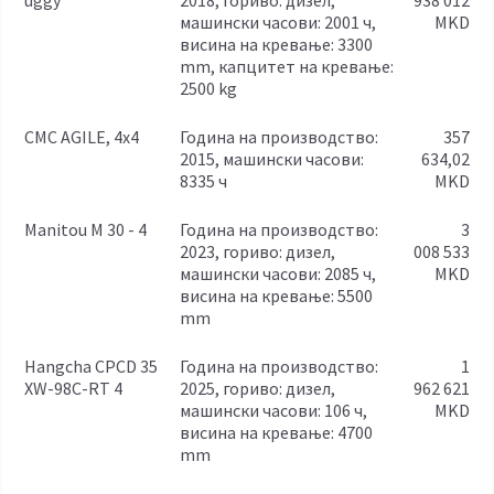
uggy
2018, гориво: дизел,
938 012
машински часови: 2001 ч,
MKD
висина на кревање: 3300
mm, капцитет на кревање:
2500 kg
CMC AGILE, 4x4
година на производство:
357
2015, машински часови:
634,02
8335 ч
MKD
Manitou M 30 - 4
година на производство:
3
2023, гориво: дизел,
008 533
машински часови: 2085 ч,
MKD
висина на кревање: 5500
mm
Hangcha CPCD 35
година на производство:
1
XW-98C-RT 4
2025, гориво: дизел,
962 621
машински часови: 106 ч,
MKD
висина на кревање: 4700
mm