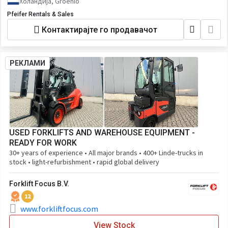
Холандија, Groenlo
Pfeifer Rentals & Sales
Контактирајте го продавачот
РЕКЛАМИ
USED FORKLIFTS AND WAREHOUSE EQUIPMENT -
READY FOR WORK
30+ years of experience • All major brands • 400+ Linde-trucks in
stock • light-refurbishment • rapid global delivery
Forklift Focus B.V.
12
www.forkliftfocus.com
View Stock