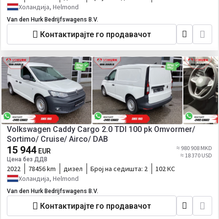
Холандија, Helmond
Van den Hurk Bedrijfswagens B.V.
Контактирајте го продавачот
Volkswagen Caddy Cargo 2.0 TDI 100 pk Omvormer/
Sortimo/ Cruise/ Airco/ DAB
15 944
≈ 980 908 MKD
EUR
≈ 18 370 USD
Цена без ДДВ
2022
78456 km
дизел
Број на седишта:
2
102 КС
Холандија, Helmond
Van den Hurk Bedrijfswagens B.V.
Контактирајте го продавачот