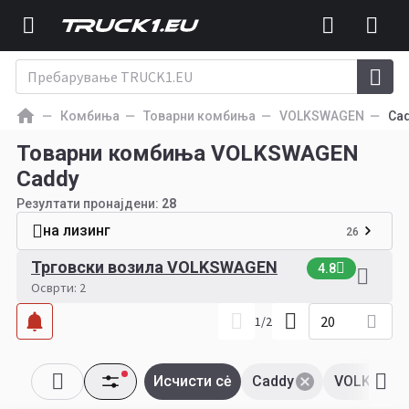
Комбиња
Товарни комбиња
VOLKSWAGEN
Ca
Товарни комбиња VOLKSWAGEN
Caddy
Резултати пронајдени:
28
на лизинг
26
Трговски возила VOLKSWAGEN
4.8
Осврти: 2
20
1
/
2
Исчисти сė
Caddy
VOLKSWA