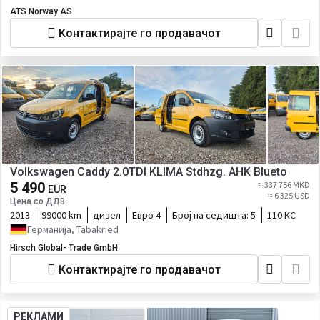
ATS Norway AS
Контактирајте го продавачот
Volkswagen Caddy 2.0TDI KLIMA Stdhzg. AHK Blueto
5 490
≈ 337 756 MKD
EUR
≈ 6 325 USD
Цена со ДДВ
2013
99000 km
дизел
Евро 4
Број на седишта:
5
110 КС
Германија, Tabakried
Hirsch Global- Trade GmbH
Контактирајте го продавачот
РЕКЛАМИ