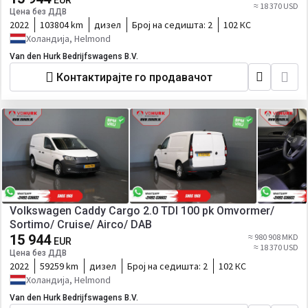
EUR
≈ 18 370 USD
Цена без ДДВ
2022
103804 km
дизел
Број на седишта:
2
102 КС
Холандија, Helmond
Van den Hurk Bedrijfswagens B.V.
Контактирајте го продавачот
Volkswagen Caddy Cargo 2.0 TDI 100 pk Omvormer/
Sortimo/ Cruise/ Airco/ DAB
15 944
≈ 980 908 MKD
EUR
≈ 18 370 USD
Цена без ДДВ
2022
59259 km
дизел
Број на седишта:
2
102 КС
Холандија, Helmond
Van den Hurk Bedrijfswagens B.V.