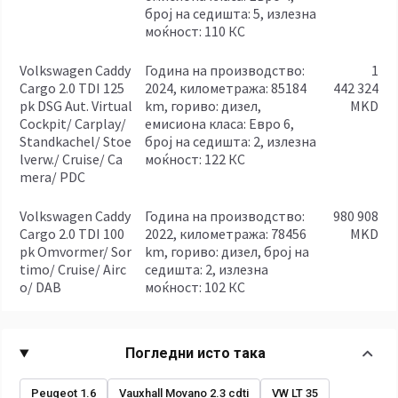
број на седишта: 5, излезна
моќност: 110 КС
Volkswagen Caddy
година на производство:
1
Cargo 2.0 TDI 125
2024, километража: 85184
442 324
pk DSG Aut. Virtual
km, гориво: дизел,
MKD
Cockpit/ Carplay/
емисиона класа: Евро 6,
Standkachel/ Stoe
број на седишта: 2, излезна
lverw./ Cruise/ Ca
моќност: 122 КС
mera/ PDC
Volkswagen Caddy
година на производство:
980 908
Cargo 2.0 TDI 100
2022, километража: 78456
MKD
pk Omvormer/ Sor
km, гориво: дизел, број на
timo/ Cruise/ Airc
седишта: 2, излезна
o/ DAB
моќност: 102 КС
Погледни исто така
Peugeot 1.6
Vauxhall Movano 2.3 cdti
VW LT 35