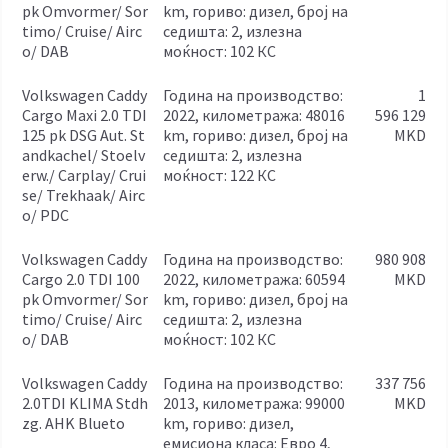
pk Omvormer/ Sor
km, гориво: дизел, број на
timo/ Cruise/ Airc
седишта: 2, излезна
o/ DAB
моќност: 102 КС
Volkswagen Caddy
година на производство:
1
Cargo Maxi 2.0 TDI
2022, километража: 48016
596 129
125 pk DSG Aut. St
km, гориво: дизел, број на
MKD
andkachel/ Stoelv
седишта: 2, излезна
erw./ Carplay/ Crui
моќност: 122 КС
se/ Trekhaak/ Airc
o/ PDC
Volkswagen Caddy
година на производство:
980 908
Cargo 2.0 TDI 100
2022, километража: 60594
MKD
pk Omvormer/ Sor
km, гориво: дизел, број на
timo/ Cruise/ Airc
седишта: 2, излезна
o/ DAB
моќност: 102 КС
Volkswagen Caddy
година на производство:
337 756
2.0TDI KLIMA Stdh
2013, километража: 99000
MKD
zg. AHK Blueto
km, гориво: дизел,
емисиона класа: Евро 4,