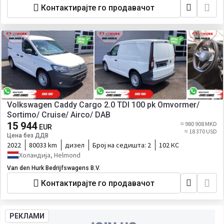
Контактирајте го продавачот
Volkswagen Caddy Cargo 2.0 TDI 100 pk Omvormer/
Sortimo/ Cruise/ Airco/ DAB
15 944
≈ 980 908 MKD
EUR
≈ 18 370 USD
Цена без ДДВ
2022
80033 km
дизел
Број на седишта:
2
102 КС
Холандија, Helmond
Van den Hurk Bedrijfswagens B.V.
Контактирајте го продавачот
РЕКЛАМИ