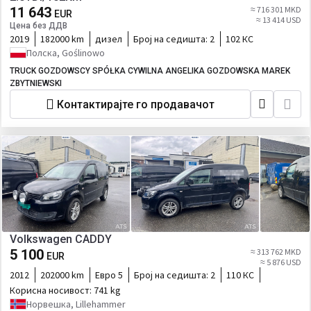
11 643
≈ 716 301 MKD
EUR
≈ 13 414 USD
Цена без ДДВ
2019
182000 km
дизел
Број на седишта:
2
102 КС
Полска, Goślinowo
TRUCK GOZDOWSCY SPÓŁKA CYWILNA ANGELIKA GOZDOWSKA MAREK
ZBYTNIEWSKI
Контактирајте го продавачот
Volkswagen CADDY
5 100
≈ 313 762 MKD
EUR
≈ 5 876 USD
2012
202000 km
Евро 5
Број на седишта:
2
110 КС
Корисна носивост:
741 kg
Норвешка, Lillehammer