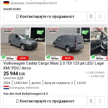
Германија, Gewerbegebiet Nord
InterM GmbH
Контактирајте го продавачот
Volkswagen Caddy Cargo Maxi 2.0 TDI 125 pk LED/ Lage
KM/ PDC/ Airco
25 944
≈ 1 596 129 MKD
EUR
≈ 29 892 USD
Цена без ДДВ
2024
13413 km
дизел
Број на седишта:
2
122 КС
Холандија, Helmond
Van den Hurk Bedrijfswagens B.V.
Контактирајте го продавачот