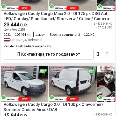
Volkswagen Caddy Cargo Maxi 2.0 TDI 125 pk DSG Aut.
LED/ Carplay/ Standkachel/ Stoelverw./ Cruise/ Camera/
Airco/ 17”LMV/ PDC/ Trekhaak
23 444
≈ 1 442 324 MKD
EUR
≈ 27 011 USD
Цена без ДДВ
2021
105464 km
дизел
Број на седишта:
2
122 КС
Холандија, Helmond
Van den Hurk Bedrijfswagens B.V.
Контактирајте го продавачот
Volkswagen Caddy Cargo 2.0 TDI 100 pk Omvormer/
Sortimo/ Cruise/ Airco/ DAB
15 944
≈ 980 908 MKD