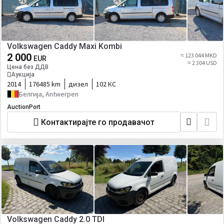
Volkswagen Caddy Maxi Kombi
2 000
≈ 123 044 MKD
EUR
≈ 2 304 USD
Цена без ДДВ
Аукција
2014
176485 km
дизел
102 КС
Белгија, Antwerpen
AuctionPort
Контактирајте го продавачот
Volkswagen Caddy 2.0 TDI