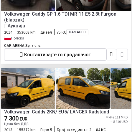
Volkswagen Caddy GP 1.6 TDI MR`11 E5 2.3t Furgon
(blaszak)
Аукција
2014
353603 km
дизел
75 КС
DAMAGED
Полска
CAR ARENA Sp. z o. o.
Контактирајте го продавачот
Volkswagen Caddy 2KN/ EU5/ LANGER Radstand
7 300
≈ 449 111 MKD
EUR
≈ 8 410 USD
Цена без ДДВ
2013
155372 km
Евро 5
Број на седишта:
2
84 КС