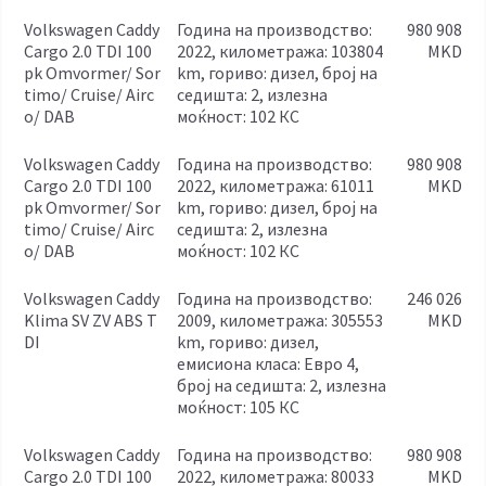
Volkswagen Caddy
година на производство:
980 908
Cargo 2.0 TDI 100
2022, километража: 103804
MKD
pk Omvormer/ Sor
km, гориво: дизел, број на
timo/ Cruise/ Airc
седишта: 2, излезна
o/ DAB
моќност: 102 КС
Volkswagen Caddy
година на производство:
980 908
Cargo 2.0 TDI 100
2022, километража: 61011
MKD
pk Omvormer/ Sor
km, гориво: дизел, број на
timo/ Cruise/ Airc
седишта: 2, излезна
o/ DAB
моќност: 102 КС
Volkswagen Caddy
година на производство:
246 026
Klima SV ZV ABS T
2009, километража: 305553
MKD
DI
km, гориво: дизел,
емисиона класа: Евро 4,
број на седишта: 2, излезна
моќност: 105 КС
Volkswagen Caddy
година на производство:
980 908
Cargo 2.0 TDI 100
2022, километража: 80033
MKD