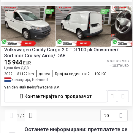
Volkswagen Caddy Cargo 2.0 TDI 100 pk Omvormer/
Sortimo/ Cruise/ Airco/ DAB
15 944
≈ 980 908 MKD
EUR
≈ 18 370 USD
Цена без ДДВ
2022
81122 km
дизел
Број на седишта:
2
102 КС
Холандија, Helmond
Van den Hurk Bedrijfswagens B.V.
Контактирајте го продавачот
20
1
/
2
Останете информирани: претплатете се