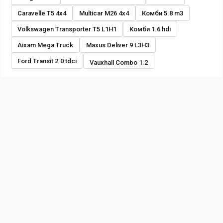
Caravelle T5 4x4
Multicar M26 4x4
Комби 5.8 m3
Volkswagen Transporter T5 L1H1
Комби 1.6 hdi
Aixam Mega Truck
Maxus Deliver 9 L3H3
Ford Transit 2.0 tdci
Vauxhall Combo 1.2