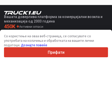
Вашата доверлива платформа за комерцијални возила и
механизација од 2003 година
450K +
Активни огласи
70+
Земји ширум светот
Со користење на оваа веб-страница, се согласувате со
36
Поддржани јазици
употребата на колачиња и обработката на вашите лични
податоци.
Дознајте повеќе
4.7/5
Trustpilot
Прифати
За купувачите
Услуги за промоција
Цени на платени услуги
Поддршка
За купувачи
Рецензии за брендови