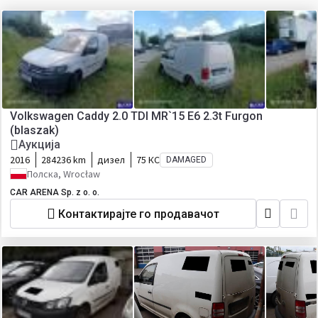
Volkswagen Caddy 2.0 TDI MR`15 E6 2.3t Furgon
(blaszak)
Аукција
2016
284236 km
дизел
75 КС
DAMAGED
Полска, Wrocław
CAR ARENA Sp. z o. o.
Контактирајте го продавачот