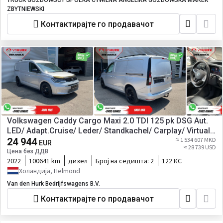
TRUCK GOZDOWSCY SPÓŁKA CYWILNA ANGELIKA GOZDOWSKA MAREK
ZBYTNIEWSKI
Контактирајте го продавачот
Volkswagen Caddy Cargo Maxi 2.0 TDI 125 pk DSG Aut.
LED/ Adapt.Cruise/ Leder/ Standkachel/ Carplay/ Virtual
Cockpit/ Stoelverw./ 2x Schuifdeur/ Camera/17”LM
24 944
≈ 1 534 607 MKD
EUR
≈ 28 739 USD
Цена без ДДВ
2022
100641 km
дизел
Број на седишта:
2
122 КС
Холандија, Helmond
Van den Hurk Bedrijfswagens B.V.
Контактирајте го продавачот