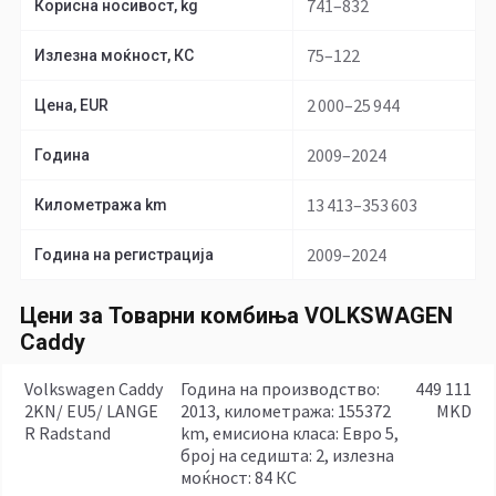
741–832
Корисна носивост, kg
75–122
Излезна моќност, КС
2 000–25 944
Цена, EUR
2009–2024
Година
13 413–353 603
Километража km
2009–2024
Година на регистрација
Цени за Товарни комбиња VOLKSWAGEN
Caddy
Volkswagen Caddy
година на производство:
449 111
2KN/ EU5/ LANGE
2013, километража: 155372
MKD
R Radstand
km, емисиона класа: Евро 5,
број на седишта: 2, излезна
моќност: 84 КС