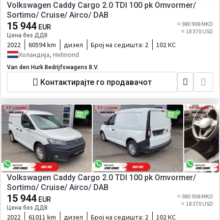
Volkswagen Caddy Cargo 2.0 TDI 100 pk Omvormer/
Sortimo/ Cruise/ Airco/ DAB
15 944
≈ 980 908 MKD
EUR
≈ 18 370 USD
Цена без ДДВ
2022
60594 km
дизел
Број на седишта:
2
102 КС
Холандија, Helmond
Van den Hurk Bedrijfswagens B.V.
Контактирајте го продавачот
Volkswagen Caddy Cargo 2.0 TDI 100 pk Omvormer/
Sortimo/ Cruise/ Airco/ DAB
15 944
≈ 980 908 MKD
EUR
≈ 18 370 USD
Цена без ДДВ
2022
61011 km
дизел
Број на седишта:
2
102 КС