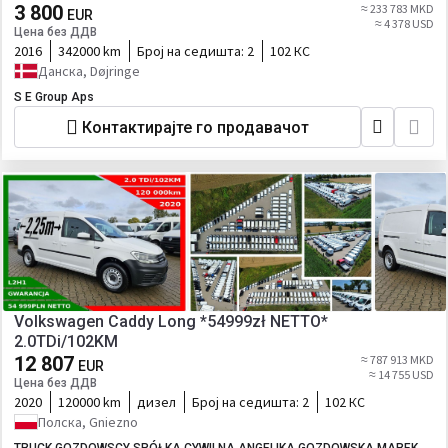
3 800
≈ 233 783 MKD
EUR
≈ 4 378 USD
Цена без ДДВ
2016
342000 km
Број на седишта:
2
102 КС
Данска, Døjringe
S E Group Aps
Контактирајте го продавачот
Volkswagen Caddy Long *54999zł NETTO*
2.0TDi/102KM
12 807
≈ 787 913 MKD
EUR
≈ 14 755 USD
Цена без ДДВ
2020
120000 km
дизел
Број на седишта:
2
102 КС
Полска, Gniezno