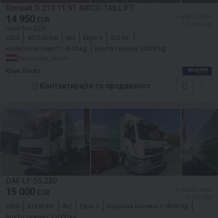
Renault D 210 11.9T AIRCO TAILLIFT
14 950
≈ 919 755 MKD
EUR
≈ 17 225 USD
Цена без ДДВ
2018
497536 km
4x2
Евро 6
215 КС
Корисна носивост:
4110 kg
Бруто тежина:
12000 kg
Холандија, Vuren
Kleyn Trucks
Контактирајте го продавачот
DAF LF 55.220
15 000
≈ 922 831 MKD
EUR
≈ 17 282 USD
2010
67335 km
4x2
Евро 5
Корисна носивост:
4500 kg
Бруто тежина:
12000 kg