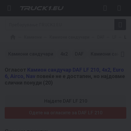
Камиони
Камиони сандучари
DAF
LF
LF 
Камиони сандучари
4x2
DAF
Камиони сандуча
Огласот
Камион сандучар DAF LF 210, 4x2, Euro
6, Airco, Nav
повеќе не е достапен, но најдовме
слични понуди (20)
Најдете DAF LF 210
Одете на огласите за DAF LF 210