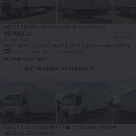
DAF LF 250 4X2 16t Automatic Tailgate Euro 6
13 900
≈ 855 157 MKD
EUR
≈ 16 015 USD
Цена без ДДВ
2016
310935 km
4x2
Евро 6
250 КС
Бруто тежина:
16000 kg
Австрија, Gemeinde Bruck an der Leitha
BAS World Austria GmbH
Контактирајте го продавачот
DAF LF 210 / KONTENER - 7 M / SOLÓWKA / WINDA
DHOLLANDIA / EURO 6