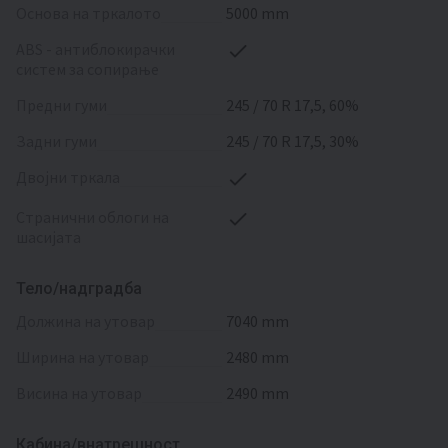
основа на тркалото
5000 mm
ABS - антиблокирачки
систем за сопирање
предни гуми
245 / 70 R 17,5, 60%
задни гуми
245 / 70 R 17,5, 30%
двојни тркала
странични облоги на
шасијата
Тело/надградба
должина на утовар
7040 mm
ширина на утовар
2480 mm
висина на утовар
2490 mm
Кабина/внатрешност