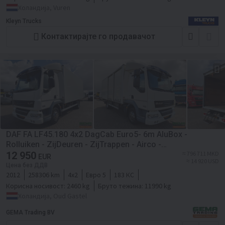
Холандија, Vuren
Kleyn Trucks
Контактирајте го продавачот
DAF FA LF45.180 4x2 DagCab Euro5- 6m AluBox -
Rolluiken - ZijDeuren - ZijTrappen - Airco -
Handgeschakeld - TOP!
12 950
≈ 796 711 MKD
EUR
≈ 14 920 USD
Цена без ДДВ
2012
258306 km
4x2
Евро 5
183 КС
Корисна носивост:
2460 kg
Бруто тежина:
11990 kg
Холандија, Oud Gastel
GEMA Trading BV