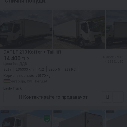
Слични понуди:
DAF LF 210 Koffer + Tail lift
14 400
≈ 885 918 MKD
EUR
≈ 16 591 USD
Цена без ДДВ
2017
196000 km
4x2
Евро 6
213 КС
Корисна носивост:
6170 kg
Унгарија, XVIII. kerület
Laslo Truck
Контактирајте го продавачот