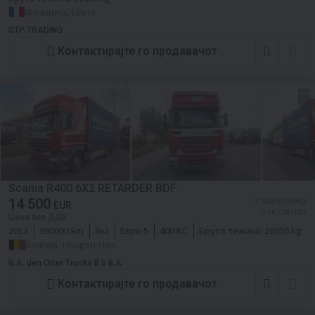
Франција, Lillers
STP TRADING
Контактирајте го продавачот
Scania R400 6X2 RETARDER BDF
14 500
≈ 892 070 MKD
EUR
≈ 16 706 USD
Цена без ДДВ
2013
990000 km
6x2
Евро 5
400 КС
Бруто тежина:
26000 kg
Белгија, Hoogstraten
G.A. den Otter Trucks B.V.B.A
Контактирајте го продавачот