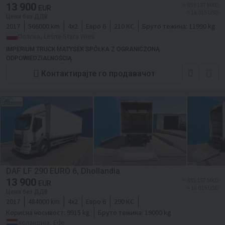
13 900
≈ 855 157 MKD
EUR
≈ 16 015 USD
Цена без ДДВ
2017
566000 km
4x2
Евро 6
210 КС
Бруто тежина:
11990 kg
Полска, Leśna-Stara Wieś
IMPERIUM TRUCK MATYSEK SPÓŁKA Z OGRANICZONĄ
ODPOWIEDZIALNOŚCIĄ
Контактирајте го продавачот
DAF LF 290 EURO 6, Dhollandia
13 900
≈ 855 157 MKD
EUR
≈ 16 015 USD
Цена без ДДВ
2017
484000 km
4x2
Евро 6
290 КС
Корисна носивост:
9915 kg
Бруто тежина:
19000 kg
Холандија, Ede