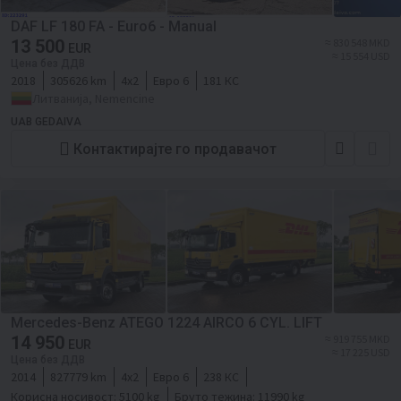
DAF LF 180 FA - Euro6 - Manual
13 500
≈ 830 548 MKD
EUR
≈ 15 554 USD
Цена без ДДВ
2018
305626 km
4x2
Евро 6
181 КС
Литванија, Nemencine
UAB GEDAIVA
Контактирајте го продавачот
Mercedes-Benz ATEGO 1224 AIRCO 6 CYL. LIFT
14 950
≈ 919 755 MKD
EUR
≈ 17 225 USD
Цена без ДДВ
2014
827779 km
4x2
Евро 6
238 КС
Корисна носивост:
5100 kg
Бруто тежина:
11990 kg