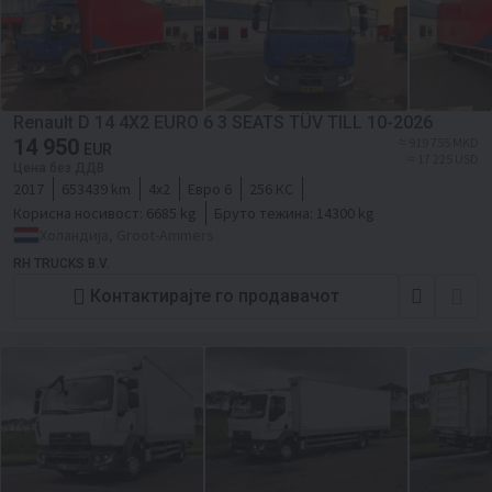
Renault D 14 4X2 EURO 6 3 SEATS TÜV TILL 10-2026
14 950
≈ 919 755 MKD
EUR
≈ 17 225 USD
Цена без ДДВ
2017
653439 km
4x2
Евро 6
256 КС
Корисна носивост:
6685 kg
Бруто тежина:
14300 kg
Холандија, Groot-Ammers
RH TRUCKS B.V.
Контактирајте го продавачот