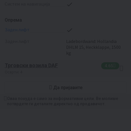
систем на навигација
Опрема
заден лифт
заден лифт
Ladebordwand: Hollandia
DHLM 15, Heckklappe, 1500
kg
Трговски возила DAF
4.65
Осврти: 4
Да пријавите
Оваа понуда е само за информативни цели. Ве молиме
потврдете ги деталите директно од продавачот.