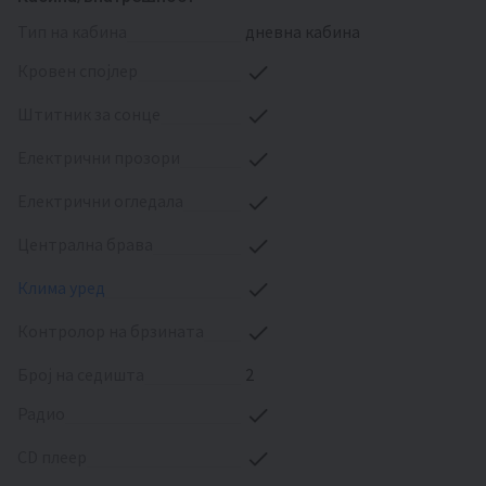
тип на кабина
дневна кабина
кровен спојлер
штитник за сонце
електрични прозори
електрични огледала
централна брава
клима уред
контролор на брзината
број на седишта
2
радио
CD плеер