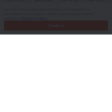
DAF CF 290
DAF CF 330
DAF CF 370
DAF CF 400
Со користење на оваа веб-страница, се согласувате со
употребата на колачиња и обработката на вашите лични
податоци.
Дознајте повеќе
Вашата доверлива платформа за комерцијални возила и
Прифати
механизација од 2003 година
450K +
Активни огласи
70+
Земји ширум светот
36
Поддржани јазици
4.7/5
Trustpilot
За купувачите
Услуги за промоција
Цени на платени услуги
Поддршка
За купувачи