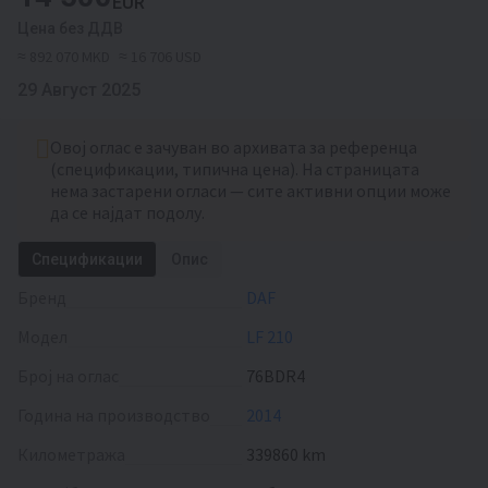
EUR
Цена без ДДВ
≈ 892 070 MKD
≈ 16 706 USD
29 Август 2025
Овој оглас е зачуван во архивата за референца
(спецификации, типична цена). На страницата
нема застарени огласи — сите активни опции може
да се најдат подолу.
Спецификации
Опис
Бренд
DAF
Модел
LF 210
Број на оглас
76BDR4
Година на производство
2014
Километража
339860 km