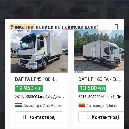
Уникатни
понуди по
најниски цени!
Scania R500LB6X2HSZ
14 496
≈ 891 824 MKD
EUR
≈ 16 702 USD
2012
368 КС
Шведска, Vrigstad
Maskinpunkten
DAF FA LF45.180 4x2 DagCab Euro5- 6m AluBox - Rolluiken - ZijDeuren - ZijTrappen - Airco - Handgeschakeld - TOP!
DAF LF 180 FA - Euro6 - Manual
Контактирајте го продавачот
12 950
13 500
EUR
EUR
2012, 258306 km, 4x2, Дизел, 2-оски
2018, 305626 km, 4x2, Дизел, 2-оски
Холандија, Oud Gastel
Литванија, Vilnius
Контактирај
Контактирај