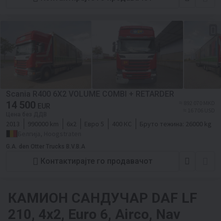
Scania R400 6X2 VOLUME COMBI + RETARDER
14 500
≈ 892 070 MKD
EUR
≈ 16 706 USD
Цена без ДДВ
2013
990000 km
6x2
Евро 5
400 КС
Бруто тежина:
26000 kg
Белгија, Hoogstraten
G.A. den Otter Trucks B.V.B.A
Контактирајте го продавачот
КАМИОН САНДУЧАР
DAF LF
210, 4x2, Euro 6, Airco, Nav