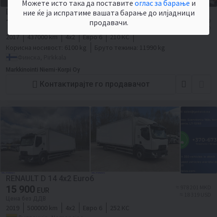
Можете исто така да поставите
оглас за барање
и
DAF LF 210 umpikori
ние ќе ја испратиме вашата барање до илјадници
16 500
≈ 1 015 114 MKD
продавачи.
EUR
≈ 19 010 USD
2017
437000 km
4x2
Евро 6
210 КС
Корисна носивост:
6100 kg
Бруто тежина:
11990 kg
Финска, Pirkkala
Markkinointi Niemi-Korpi Oy
Контактирајте го продавачот
RENAULT D 14 4x2 Euro6
15 900
≈ 978 201 MKD
EUR
≈ 18 319 USD
Цена без ДДВ
2019
500000 km
4x2
Евро 6
252 КС