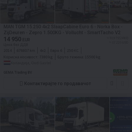
MAN TGM 15.250 4x2 SlaapCabine Euro 6 - Norka Box -
ZijDeuren - Zepro 1.500KG - Vollucht - SmartTacho V2
14 950
≈ 919 755 MKD
EUR
≈ 17 225 USD
Цена без ДДВ
2014
676807 km
4x2
Евро 6
250 КС
Корисна носивост:
7380 kg
Бруто тежина:
15500 kg
Холандија, Oud Gastel
GEMA Trading BV
Контактирајте го продавачот