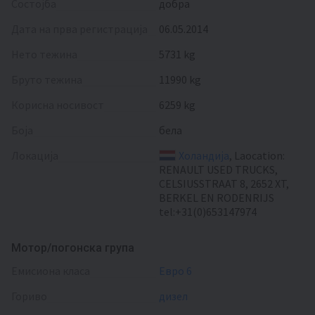
Состојба
добра
Дата на прва регистрација
06.05.2014
Нето тежина
5731 kg
Бруто тежина
11990 kg
Корисна носивост
6259 kg
Боја
бела
Локација
Холандија
, Laocation:
RENAULT USED TRUCKS,
CELSIUSSTRAAT 8, 2652 XT,
BERKEL EN RODENRIJS
tel:+31(0)653147974
Мотор/погонска група
емисиона класа
Евро 6
гориво
дизел