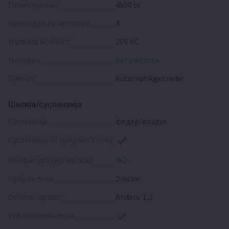
поместување
4500 cc
цилиндри на моторот
4
излезна моќност
209 КС
менувач
автоматски
пренос
Automatikgetriebe
Шасија/суспензија
суспензија
федер/воздух
суспензија на предната оска
конфигурација на оска
4x2
број на оски
2-оски
оските прават
Anders: 1,2
управувачки оски