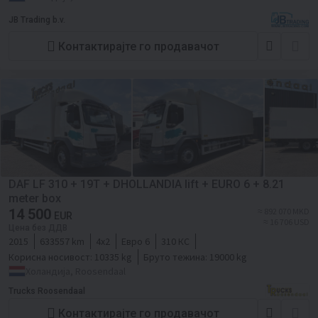
JB Trading b.v.
Контактирајте го продавачот
DAF LF 310 + 19T + DHOLLANDIA lift + EURO 6 + 8.21
meter box
14 500
≈ 892 070 MKD
EUR
≈ 16 706 USD
Цена без ДДВ
2015
633557 km
4x2
Евро 6
310 КС
Корисна носивост:
10335 kg
Бруто тежина:
19000 kg
Холандија, Roosendaal
Trucks Roosendaal
Контактирајте го продавачот