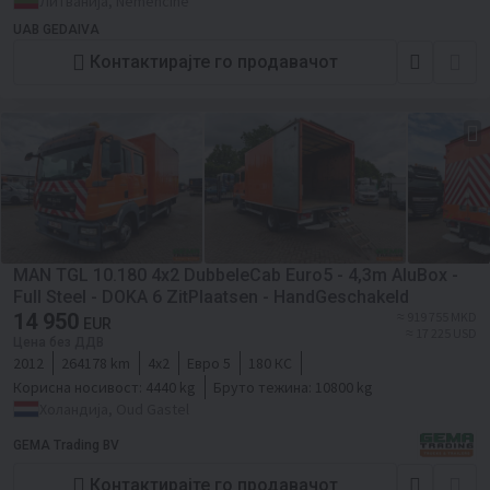
Литванија, Nemencine
UAB GEDAIVA
Контактирајте го продавачот
MAN TGL 10.180 4x2 DubbeleCab Euro5 - 4,3m AluBox -
Full Steel - DOKA 6 ZitPlaatsen - HandGeschakeld
14 950
≈ 919 755 MKD
EUR
≈ 17 225 USD
Цена без ДДВ
2012
264178 km
4x2
Евро 5
180 КС
Корисна носивост:
4440 kg
Бруто тежина:
10800 kg
Холандија, Oud Gastel
GEMA Trading BV
Контактирајте го продавачот