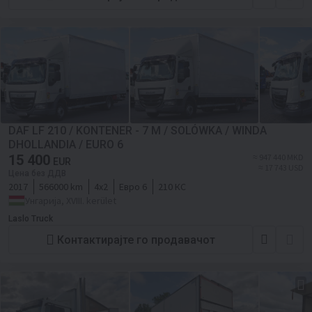
DAF LF 210 / KONTENER - 7 M / SOLÓWKA / WINDA
DHOLLANDIA / EURO 6
15 400
≈ 947 440 MKD
EUR
≈ 17 743 USD
Цена без ДДВ
2017
566000 km
4x2
Евро 6
210 КС
Унгарија, XVIII. kerület
Laslo Truck
Контактирајте го продавачот