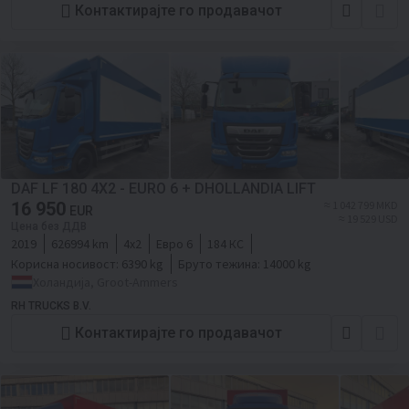
Контактирајте го продавачот
DAF LF 180 4X2 - EURO 6 + DHOLLANDIA LIFT
16 950
≈ 1 042 799 MKD
EUR
≈ 19 529 USD
Цена без ДДВ
2019
626994 km
4x2
Евро 6
184 КС
Корисна носивост:
6390 kg
Бруто тежина:
14000 kg
Холандија, Groot-Ammers
RH TRUCKS B.V.
Контактирајте го продавачот