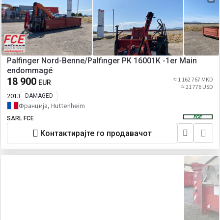
Palfinger Nord-Benne/Palfinger PK 16001K -1er Main
endommagé
18 900
≈ 1 162 767 MKD
EUR
≈ 21 776 USD
2013
DAMAGED
Франција, Huttenheim
SARL FCE
Контактирајте го продавачот