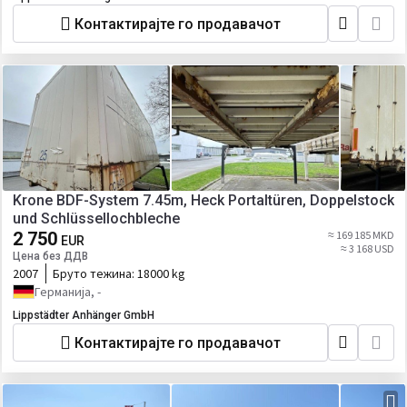
Контактирајте го продавачот
Krone BDF-System 7.45m, Heck Portaltüren, Doppelstock
und Schlüssellochbleche
2 750
≈ 169 185 MKD
EUR
≈ 3 168 USD
Цена без ДДВ
2007
Бруто тежина:
18000 kg
Германија, -
Lippstädter Anhänger GmbH
Контактирајте го продавачот