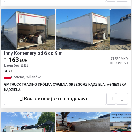
Inny Kontenery od 6 do 9 m
1 163
≈ 71 550 MKD
EUR
≈ 1 339 USD
Цена без ДДВ
2027
Полска, Wilanów
GP TRUCK TRADING SPÓŁKA CYWILNA GRZEGORZ KĄDZIELA, AGNIESZKA
KĄDZIELA
Контактирајте го продавачот