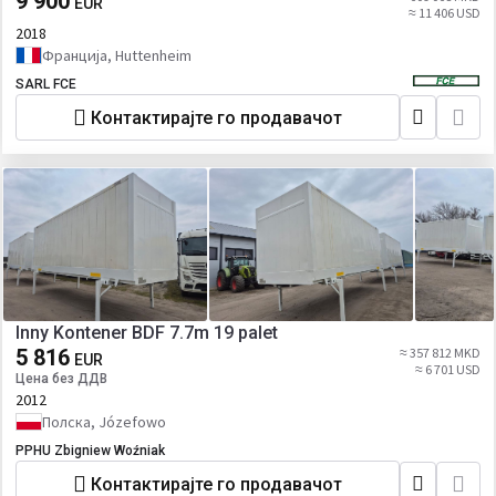
9 900
EUR
≈ 11 406 USD
2018
Франција, Huttenheim
SARL FCE
Контактирајте го продавачот
Inny Kontener BDF 7.7m 19 palet
5 816
≈ 357 812 MKD
EUR
≈ 6 701 USD
Цена без ДДВ
2012
Полска, Józefowo
PPHU Zbigniew Woźniak
Контактирајте го продавачот