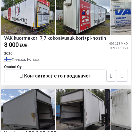
VAK kuormakori 7,7 kokoaivuauk.kori+pl-nostin
8 000
≈ 492 176 MKD
EUR
≈ 9 217 USD
2020
Финска, Forssa
Osatori Oy
Контактирајте го продавачот