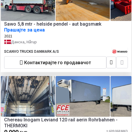
Sawo 5,8 mtr - helside pendel - aut bagsmæk
Прашајте за цена
2021
Данска, Hårup
SCANVO TRUCKS DANMARK A/S
Контактирајте го продавачот
Chereau Inogam Leviand 120 rail aerin Rohrbahnen -
THERMOKI
≈ 609 068 MKD