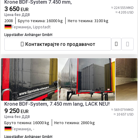
Krone BDF-System 7.450 mm,
3 650
≈ 224 555 MKD
EUR
≈ 4 205 USD
Цена без ДДВ
2008
Бруто тежина:
16000 kg
Нето тежина:
3100 kg
Германија, Lippstadt
Lippstädter Anhänger GmbH
Контактирајте го продавачот
Krone BDF-System, 7.450 mm lang, LACK NEU!
9 250
≈ 569 079 MKD
EUR
≈ 10 657 USD
Цена без ДДВ
Бруто тежина:
16000 kg
Нето тежина:
2860 kg
Германија, -
Lippstädter Anhänger GmbH