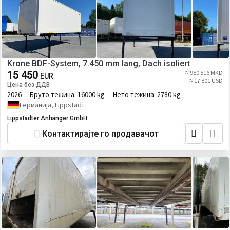
Krone BDF-System, 7.450 mm lang, Dach isoliert
15 450
≈ 950 516 MKD
EUR
≈ 17 801 USD
Цена без ДДВ
2026
Бруто тежина:
16000 kg
Нето тежина:
2780 kg
Германија, Lippstadt
Lippstädter Anhänger GmbH
Контактирајте го продавачот