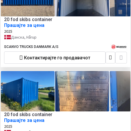
20 fod skibs container
Прашајте за цена
2025
Данска, Hårup
SCANVO TRUCKS DANMARK A/S
Контактирајте го продавачот
20 fod skibs container
Прашајте за цена
2025