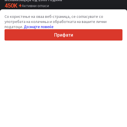
450K +
Активни огласи
70+
Земји ширум светот
Со користење на оваа веб-страница, се согласувате со
36
Поддржани јазици
употребата на колачиња и обработката на вашите лични
податоци.
Дознајте повеќе
4.7/5
Trustpilot
Прифати
За купувачите
Услуги за промоција
Цени на платени услуги
Поддршка
За купувачи
Рецензии за брендови
Изложби
Лизинг