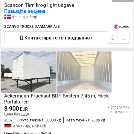
Scancon Tårn krog light udgave
Прашајте за цена
Данска, Hårup
SCANVO TRUCKS DANMARK A/S
Контактирајте го продавачот
Ackermann-Fruehauf BDF-System 7.45 m, Heck
Portaltüren
8 900
≈ 547 546 MKD
EUR
≈ 10 254 USD
Цена без ДДВ
2002
Бруто тежина:
16000 kg
Нето тежина:
2500 kg
Германија, Rixbeck
Lippstädter Anhänger GmbH