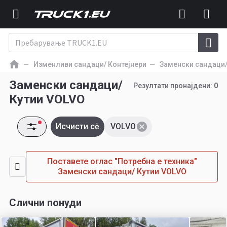
Изменливи сандаци/ Контејнери
Заменски сандаци/
Заменски сандаци/
Резултати пронајдени:
0
Кутии VOLVO
Исчисти сė
VOLVO
Поставете оглас "Потребна е техника"
Заменски сандаци/ Кутии VOLVO
Слични понуди