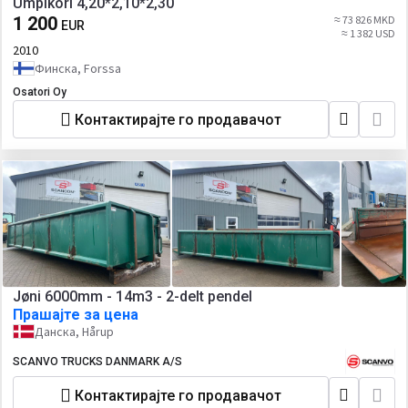
Umpikori 4,20*2,10*2,30
1 200
≈ 73 826 MKD
EUR
≈ 1 382 USD
2010
Финска, Forssa
Osatori Oy
Контактирајте го продавачот
Jøni 6000mm - 14m3 - 2-delt pendel
Прашајте за цена
Данска, Hårup
SCANVO TRUCKS DANMARK A/S
Контактирајте го продавачот