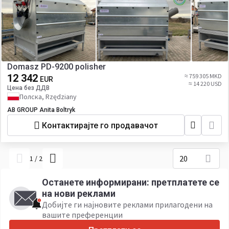
Domasz PD-9200 polisher
12 342
≈ 759 305 MKD
EUR
≈ 14 220 USD
Цена без ДДВ
Полска, Rzędziany
AB GROUP Anita Boltryk
Контактирајте го продавачот
20
1
/
2
Останете информирани: претплатете се
на нови реклами
Добијте ги најновите реклами прилагодени на
вашите преференции