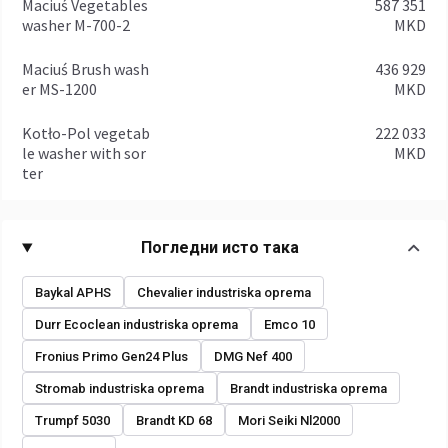
Maciuś Vegetables
587 351
washer M-700-2
MKD
Maciuś Brush wash
436 929
er MS-1200
MKD
Kotło-Pol vegetab
222 033
le washer with sor
MKD
ter
Погледни исто така
Baykal APHS
Chevalier industriska oprema
Durr Ecoclean industriska oprema
Emco 10
Fronius Primo Gen24 Plus
DMG Nef 400
Stromab industriska oprema
Brandt industriska oprema
Trumpf 5030
Brandt KD 68
Mori Seiki Nl2000