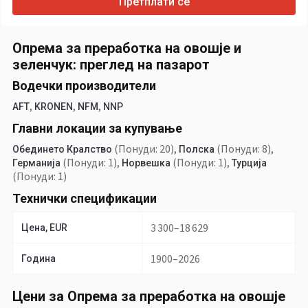
Претплати се
Опрема за преработка на овошје и
зеленчук: преглед на пазарот
Водечки производители
,
,
,
AFT
KRONEN
NFM
NNP
Главни локации за купување
(Понуди: 20)
,
(Понуди: 8)
,
Обединето Кралство
Полска
(Понуди: 1)
,
(Понуди: 1)
,
Германија
Норвешка
Турција
(Понуди: 1)
Технички спецификации
3 300–18 629
Цена, EUR
1900–2026
Година
Цени за Опрема за преработка на овошје