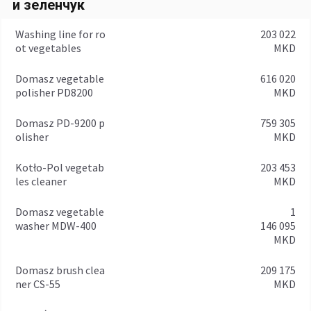
и зеленчук
Washing line for ro
203 022
ot vegetables
MKD
Domasz vegetable
616 020
polisher PD8200
MKD
Domasz PD-9200 p
759 305
olisher
MKD
Kotło-Pol vegetab
203 453
les cleaner
MKD
Domasz vegetable
1
washer MDW-400
146 095
MKD
Domasz brush clea
209 175
ner CS-55
MKD