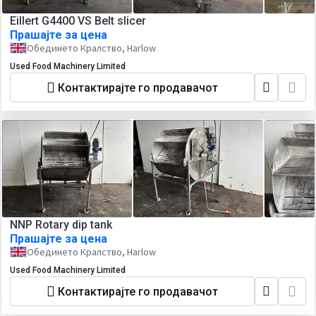
Eillert G4400 VS Belt slicer
Прашајте за цена
Обединето Кралство, Harlow
Used Food Machinery Limited
Контактирајте го продавачот
NNP Rotary dip tank
Прашајте за цена
Обединето Кралство, Harlow
Used Food Machinery Limited
Контактирајте го продавачот