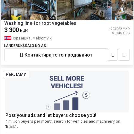
Washing line for root vegetables
3 300
≈ 203 022 MKD
EUR
≈ 3 802 USD
Норвешка, Melsomvik
LANDBRUKSSALG.NO AS
Контактирајте го продавачот
РЕКЛАМИ
Post your ads and let buyers choose you!
4 million buyers per month search for vehicles and machinery on
Truck1.