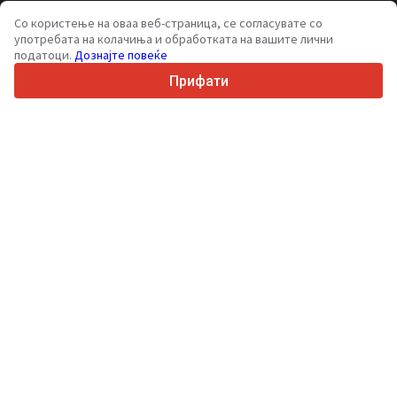
70+
Земји ширум светот
Со користење на оваа веб-страница, се согласувате со
36
Поддржани јазици
употребата на колачиња и обработката на вашите лични
податоци.
Дознајте повеќе
4.7/5
Trustpilot
Прифати
За купувачите
Услуги за промоција
Цени на платени услуги
Поддршка
За купувачи
Рецензии за брендови
Изложби
Лизинг
Информации