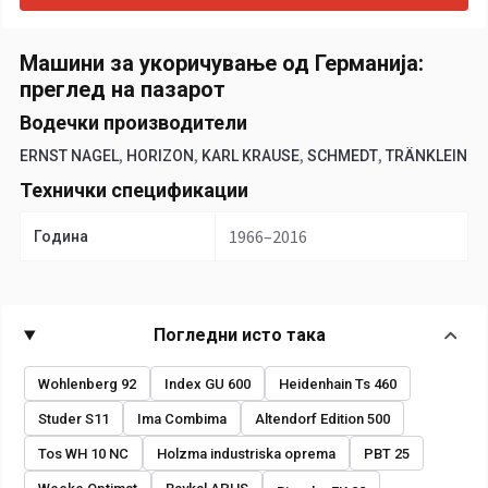
Машини за укоричување од Германија:
преглед на пазарот
Водечки производители
,
,
,
,
ERNST NAGEL
HORIZON
KARL KRAUSE
SCHMEDT
TRÄNKLEIN
Технички спецификации
1966–2016
Година
Погледни исто така
Wohlenberg 92
Index GU 600
Heidenhain Ts 460
Studer S11
Ima Combima
Altendorf Edition 500
Tos WH 10 NC
Holzma industriska oprema
PBT 25