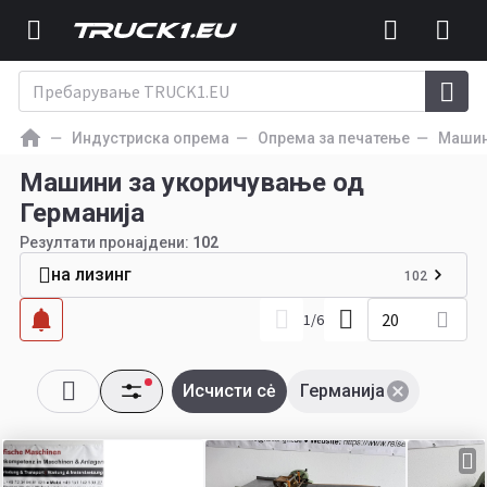
Индустриска опрема
Опрема за печатење
Машин
Машини за укоричување од
Германија
Резултати пронајдени:
102
на лизинг
102
20
1
/
6
Исчисти сė
Германија