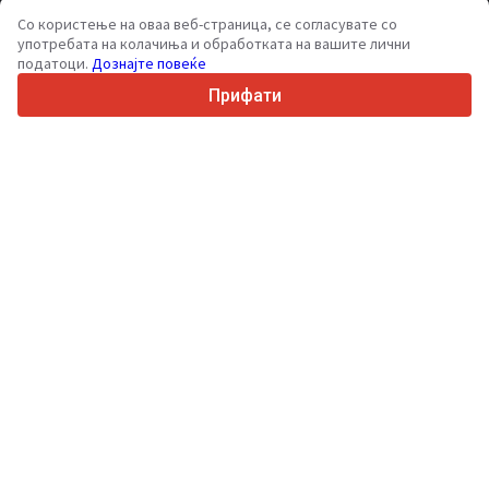
70+
Земји ширум светот
Со користење на оваа веб-страница, се согласувате со
36
Поддржани јазици
употребата на колачиња и обработката на вашите лични
податоци.
Дознајте повеќе
4.7/5
Trustpilot
Прифати
За купувачите
Услуги за промоција
Цени на платени услуги
Поддршка
За купувачи
Рецензии за брендови
Изложби
Лизинг
Информации
За Truck1