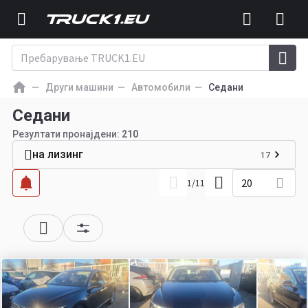
Други машини
Автомобили
Седани
Седани
Резултати пронајдени:
210
на лизинг
17
20
1
/
11