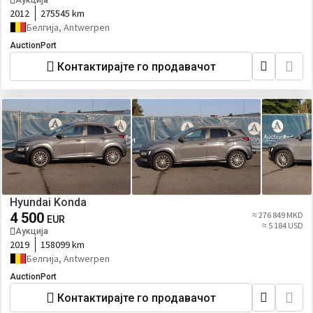
Аукција
2012
275545 km
Белгија, Antwerpen
AuctionPort
Контактирајте го продавачот
Hyundai Konda
4 500
≈ 276 849 MKD
EUR
≈ 5 184 USD
Аукција
2019
158099 km
Белгија, Antwerpen
AuctionPort
Контактирајте го продавачот