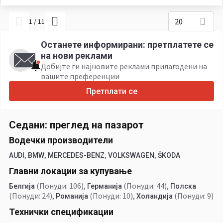
20
1
/
11
Останете информирани: претплатете се
на нови реклами
Добијте ги најновите реклами прилагодени на
вашите преференции
Претплати се
Седани: преглед на пазарот
Водечки производители
,
,
,
,
AUDI
BMW
MERCEDES-BENZ
VOLKSWAGEN
ŠKODA
Главни локации за купување
(Понуди: 106)
,
(Понуди: 44)
,
Белгија
Германија
Полска
(Понуди: 24)
,
(Понуди: 10)
,
(Понуди: 9)
Романија
Холандија
Технички спецификации