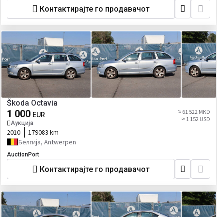
Контактирајте го продавачот
Škoda Octavia
1 000
≈ 61 522 MKD
EUR
≈ 1 152 USD
Аукција
2010
179083 km
Белгија, Antwerpen
AuctionPort
Контактирајте го продавачот