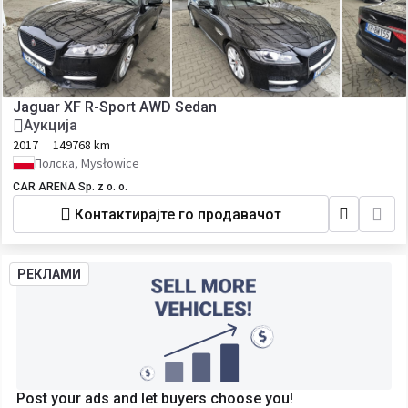
Jaguar XF R-Sport AWD Sedan
Аукција
2017
149768 km
Полска, Mysłowice
CAR ARENA Sp. z o. o.
Контактирајте го продавачот
РЕКЛАМИ
Post your ads and let buyers choose you!