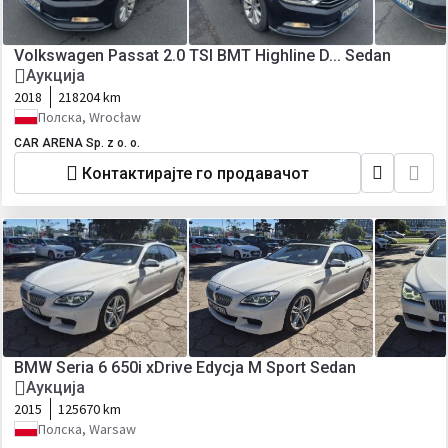
Volkswagen Passat 2.0 TSI BMT Highline D... Sedan
Аукција
2018
218204 km
Полска, Wrocław
CAR ARENA Sp. z o. o.
Контактирајте го продавачот
BMW Seria 6 650i xDrive Edycja M Sport Sedan
Аукција
2015
125670 km
Полска, Warsaw