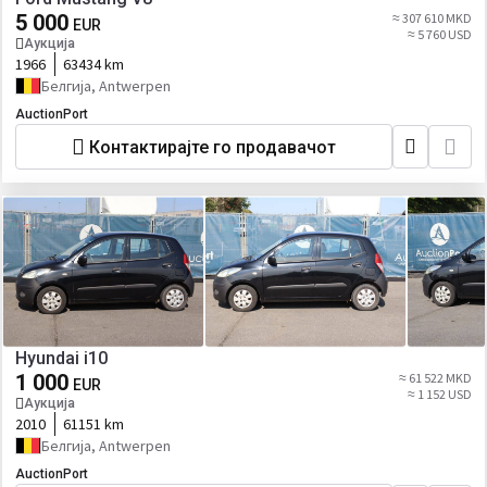
5 000
≈ 307 610 MKD
EUR
≈ 5 760 USD
Аукција
1966
63434 km
Белгија, Antwerpen
AuctionPort
Контактирајте го продавачот
Hyundai i10
1 000
≈ 61 522 MKD
EUR
≈ 1 152 USD
Аукција
2010
61151 km
Белгија, Antwerpen
AuctionPort