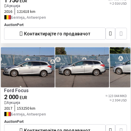
1 750
EUR
≈ 2 016 USD
Аукција
2016
121618 km
Белгија, Antwerpen
AuctionPort
Контактирајте го продавачот
Ford Focus
2 000
≈ 123 044 MKD
EUR
≈ 2 304 USD
Аукција
2017
153250 km
Белгија, Antwerpen
AuctionPort
Контактирајте го продавачот