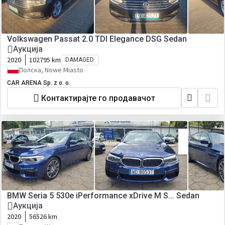
Volkswagen Passat 2.0 TDI Elegance DSG Sedan
Аукција
2020
102795 km
DAMAGED
Полска, Nowe Miasto
CAR ARENA Sp. z o. o.
Контактирајте го продавачот
BMW Seria 5 530e iPerformance xDrive M S... Sedan
Аукција
2020
56526 km