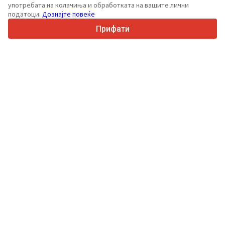
36
Поддржани јазици
употребата на колачиња и обработката на вашите лични
податоци.
Дознајте повеќе
4.7/5
Trustpilot
Прифати
За купувачите
Услуги за промоција
Цени на платени услуги
Поддршка
За купувачи
Рецензии за брендови
Изложби
Лизинг
Информации
За Truck1