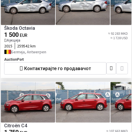
Škoda Octavia
1 500
≈ 92 283 MKD
EUR
≈ 1 728 USD
Аукција
2015
259542 km
Белгија, Antwerpen
AuctionPort
Контактирајте го продавачот
Citroën C4
≈ 107 663 MKD