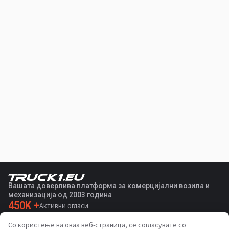
Вашата доверлива платформа за комерцијални возила и
механизација од 2003 година
450K +
Активни огласи
70+
Земји ширум светот
Со користење на оваа веб-страница, се согласувате со