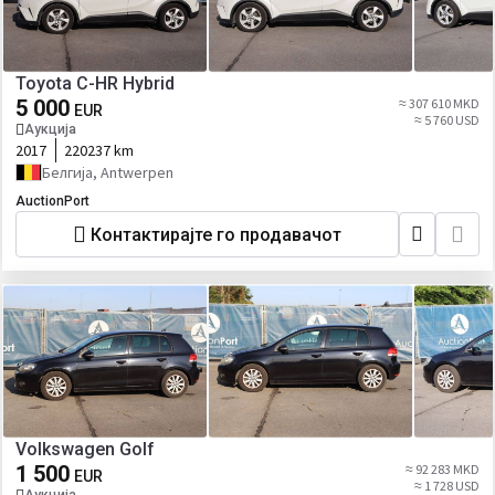
Toyota C-HR Hybrid
5 000
≈ 307 610 MKD
EUR
≈ 5 760 USD
Аукција
2017
220237 km
Белгија, Antwerpen
AuctionPort
Контактирајте го продавачот
Volkswagen Golf
1 500
≈ 92 283 MKD
EUR
≈ 1 728 USD