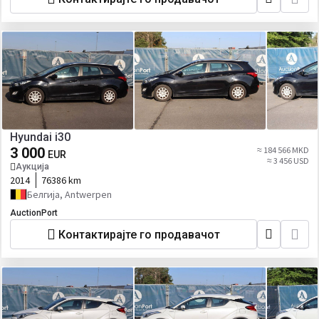
Hyundai i30
3 000
≈ 184 566 MKD
EUR
≈ 3 456 USD
Аукција
2014
76386 km
Белгија, Antwerpen
AuctionPort
Контактирајте го продавачот