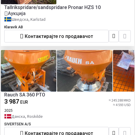
Tallrikspridare/sandspridare Pronar HZS 10
Аукција
Шведска, Karlstad
Klaravik AB
Контактирајте го продавачот
Rauch SA 360 PTO
3 987
≈ 245 288 MKD
EUR
≈ 4 593 USD
2025
Данска, Roskilde
SIVERTSEN A/S
Контактирајте го продавачот