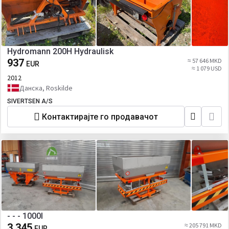
Hydromann 200H Hydraulisk
937
≈ 57 646 MKD
EUR
≈ 1 079 USD
2012
Данска, Roskilde
SIVERTSEN A/S
Контактирајте го продавачот
- - - 1000l
3 345
≈ 205 791 MKD
EUR