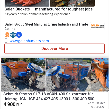
Galen Buckets — manufactured for toughest jobs
23 years of bucket manufacturing experience
Galen Group Steel Manufacturing Industry and Trade
Co. Inc.
5
www.galenbuckets.com
Discover More
Schmidt Stratos S17-18 VCXN-490 Salzstreuer für
Unimog UGN UGE 424 427 405 U300 U 300 400 500
MERCEDES-BENZ 218 219 318 323 423 427 327 430 429
4 900
≈ 301 458 MKD
EUR
≈ 5 645 USD
430 435 Salzsilo Streuautomat Winterdienst