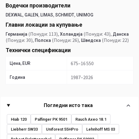
Водечки производители
,
,
,
,
DEXWAL
GALEN
LIMAS
SCHMIDT
UNIMOG
Главни локации за купување
(Понуди: 113)
,
(Понуди: 43)
,
Германија
Холандија
Данска
(Понуди: 30)
,
(Понуди: 26)
,
(Понуди: 22)
Полска
Шведска
Технички спецификации
675–16 550
Цена, EUR
1987–2026
Година
Погледни исто така
Hiab 120
Palfinger PK 9501
Rauch Axeo 18.1
Liebherr SW33
Uniforest 55HPro
Lehnhoff MS 03