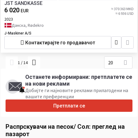
JST SANDKASSE
6 020
≈ 370 363 MKD
EUR
≈ 6 936 USD
2023
Данска, Rødekro
J-Maskiner A/S
Контактирајте го продавачот
20
1
/
14
Останете информирани: претплатете се
на нови реклами
Добијте ги најновите реклами прилагодени на
вашите преференции
Претплати се
Распрскувачи на песок/ Сол: преглед на
пазарот