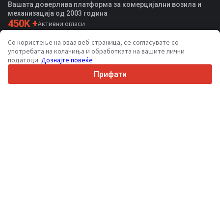
Вашата доверлива платформа за комерцијални возила и
механизација од 2003 година
450K +
Активни огласи
70+
Земји ширум светот
Со користење на оваа веб-страница, се согласувате со
36
Поддржани јазици
употребата на колачиња и обработката на вашите лични
податоци.
Дознајте повеќе
4.7/5
Trustpilot
Прифати
За купувачите
Услуги за промоција
Цени на платени услуги
Поддршка
За купувачи
Рецензии за брендови
Изложби
Лизинг