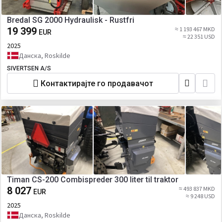
Bredal SG 2000 Hydraulisk - Rustfri
19 399
≈ 1 193 467 MKD
EUR
≈ 22 351 USD
2025
Данска, Roskilde
SIVERTSEN A/S
Контактирајте го продавачот
Timan CS-200 Combispreder 300 liter til traktor
8 027
≈ 493 837 MKD
EUR
≈ 9 248 USD
2025
Данска, Roskilde