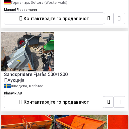
Германија, Selters (Westerwald)
Manuel Freesemann
Контактирајте го продавачот
Sandspridare Fjärås 500/1200
Аукција
Шведска, Karlstad
Klaravik AB
Контактирајте го продавачот