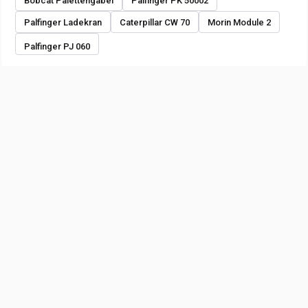
Bobcat Palettengabel
Palfinger PK 50002
Palfinger Ladekran
Caterpillar CW 70
Morin Module 2
Palfinger PJ 060