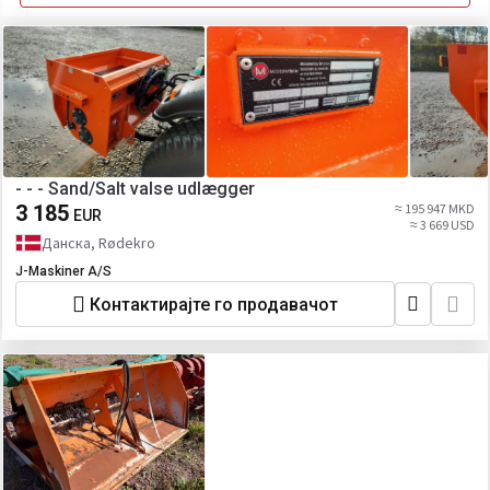
- - - Sand/Salt valse udlægger
3 185
≈ 195 947 MKD
EUR
≈ 3 669 USD
Данска, Rødekro
J-Maskiner A/S
Контактирајте го продавачот