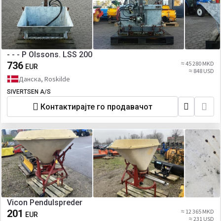
- - - P Olssons. LSS 200
736
≈ 45 280 MKD
EUR
≈ 848 USD
Данска, Roskilde
SIVERTSEN A/S
Контактирајте го продавачот
Vicon Pendulspreder
201
≈ 12 365 MKD
EUR
≈ 231 USD