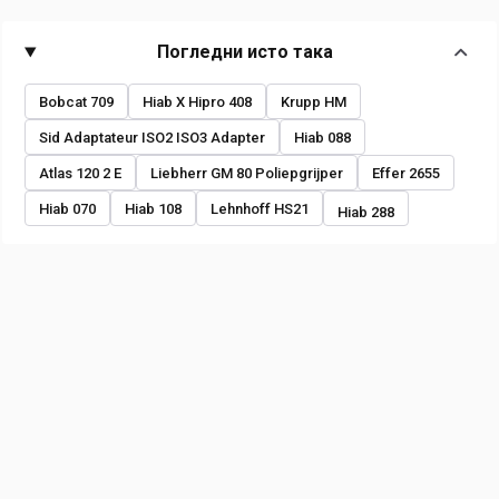
Погледни исто така
Bobcat 709
Hiab X Hipro 408
Krupp HM
Sid Adaptateur ISO2 ISO3 Adapter
Hiab 088
Atlas 120 2 E
Liebherr GM 80 Poliepgrijper
Effer 2655
Hiab 070
Hiab 108
Lehnhoff HS21
Hiab 288