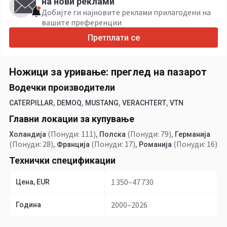
на нови реклами
Добијте ги најновите реклами прилагодени на
вашите преференции
Претплати се
Ножици за уривање: преглед на пазарот
Водечки производители
,
,
,
,
CATERPILLAR
DEMOQ
MUSTANG
VERACHTERT
VTN
Главни локации за купување
(Понуди: 111)
,
(Понуди: 79)
,
Холандија
Полска
Германија
(Понуди: 28)
,
(Понуди: 17)
,
(Понуди: 16)
Франција
Романија
Технички спецификации
1 350–47 730
Цена, EUR
2000–2026
Година