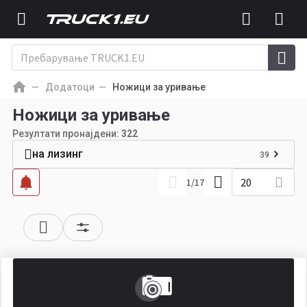
Додатоци
Ножици за уривање
Ножици за уривање
Резултати пронајдени:
322
на лизинг
39
20
1
/
17