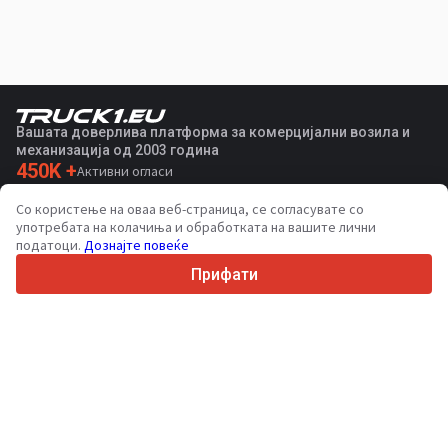
Вашата доверлива платформа за комерцијални возила и
механизација од 2003 година
450K +
Активни огласи
70+
Земји ширум светот
Со користење на оваа веб-страница, се согласувате со
36
Поддржани јазици
употребата на колачиња и обработката на вашите лични
податоци.
Дознајте повеќе
4.7/5
Trustpilot
Прифати
За купувачите
Услуги за промоција
Цени на платени услуги
Поддршка