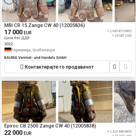
MBI CR 15 Zange CW 40 (12005836)
17 000
≈ 1 045 875 MKD
EUR
≈ 19 587 USD
Цена без ДДВ
2022
Германија, Großenaspe
BAUMA Vermiet- und Handels GmbH
Контактирајте го продавачот
Epiroc CB 2500 Zange CW 40 (12005838)
22 000
≈ 1 353 486 MKD
EUR
≈ 25 347 USD