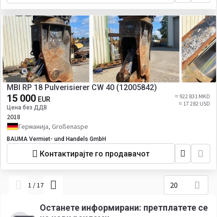
MBI RP 18 Pulverisierer CW 40 (12005842)
15 000
≈ 922 831 MKD
EUR
≈ 17 282 USD
Цена без ДДВ
2018
Германија, Großenaspe
BAUMA Vermiet- und Handels GmbH
Контактирајте го продавачот
20
1
/
17
Останете информирани: претплатете се