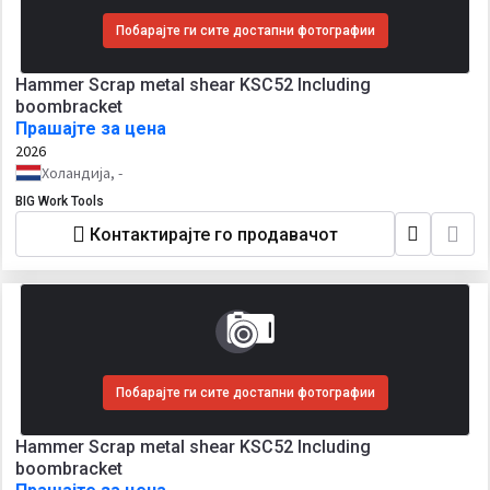
Побарајте ги сите достапни фотографии
Hammer Scrap metal shear KSC52 Including
boombracket
Прашајте за цена
2026
Холандија, -
BIG Work Tools
Контактирајте го продавачот
Побарајте ги сите достапни фотографии
Hammer Scrap metal shear KSC52 Including
boombracket