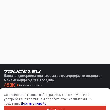
Вашата доверлива платформа за комерцијални возила и
механизација од 2003 година
450K +
Активни огласи
70+
Земји ширум светот
Со користење на оваа веб-страница, се согласувате со
36
Поддржани јазици
употребата на колачиња и обработката на вашите лични
податоци.
Дознајте повеќе
4.7/5
Trustpilot