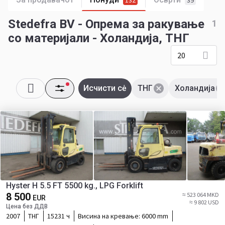
132
39
Stedefra BV - Опрема за ракување
1
со материјали - Холандија, ТНГ
20
Исчисти сė
ТНГ
Холандија
Hyster H 5.5 FT 5500 kg., LPG Forklift
8 500
≈ 523 064 MKD
EUR
≈ 9 802 USD
Цена без ДДВ
2007
ТНГ
15231 ч
Висина на кревање:
6000 mm