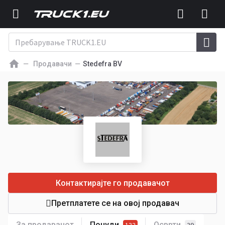
Продавачи
Stedefra BV
Контактирајте го продавачот
Претплатете се на овој продавач
За продавачот
Понуди
Осврти