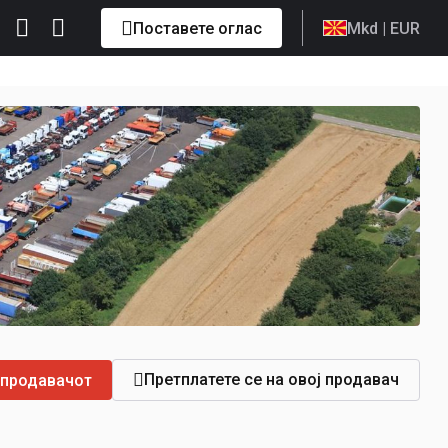
Поставете оглас
Mkd
| EUR
Претплатете се на овој продавач
 продавачот