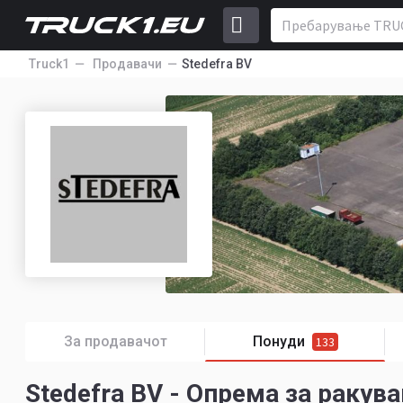
Truck1
Продавачи
Stedefra BV
За продавачот
Понуди
133
Stedefra BV - Опрема за раку