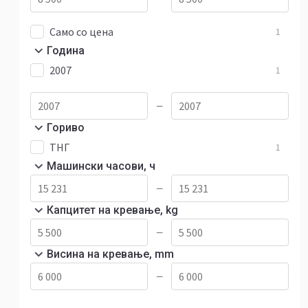
Само со цена
1
Година
2007
1
—
Гориво
ТНГ
1
Машински часови, ч
—
Капцитет на кревање, kg
—
Висина на кревање, mm
—