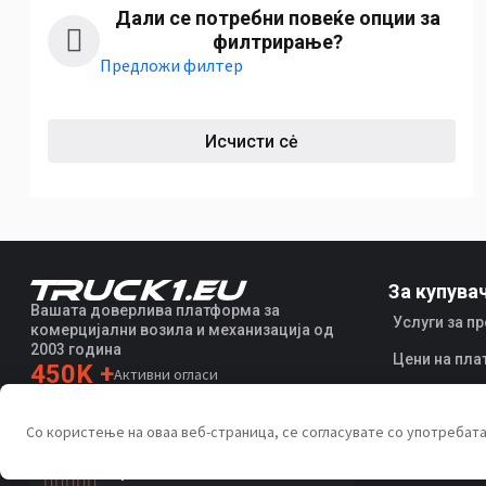
Дали се потребни повеќе опции за
филтрирање?
Предложи филтер
Исчисти сė
За купува
Вашата доверлива платформа за
Услуги за п
комерцијални возила и механизација од
2003 година
Цени на пла
450K +
Активни огласи
Поддршка
70+
Земји ширум светот
36
Со користење на оваа веб-страница, се согласувате со употребат
Поддржани јазици
4.7/5