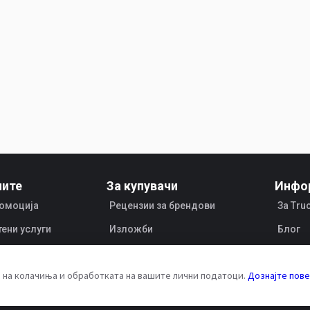
чите
За купувачи
Инфо
ромоција
Рецензии за брендови
За Tru
тени услуги
Изложби
Блог
Лизинг
Детали
а на колачиња и обработката на вашите лични податоци.
Дознајте пов
Прода