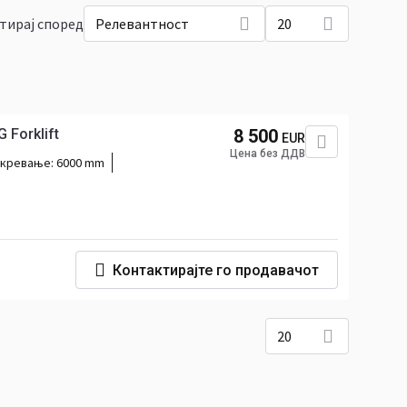
тирај според
Релевантност
20
G Forklift
8 500
EUR
Цена без ДДВ
 кревање:
6000 mm
Контактирајте го продавачот
20