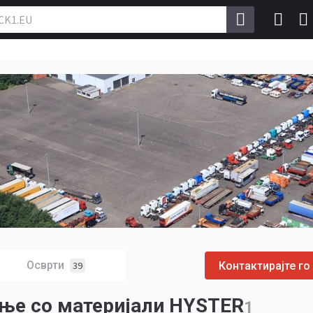
Осврти
Контактирајте го
39
вање со материјали HYSTER
1