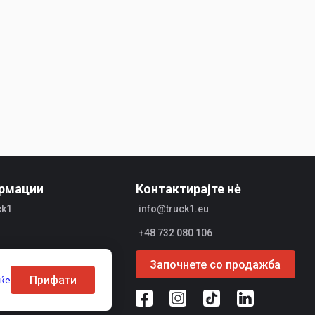
рмации
Контактирајте нė
ck1
info@truck1.eu
+48 732 080 106
 за компанијата
Започнете со продажба
Прифати
еќе
вачи