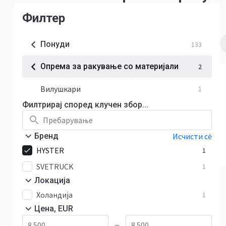
Филтер
Понуди
133
Опрема за ракување со материјали
2
Вилушкари
1
Филтрирај според клучен збор...
Бренд
Исчисти сė
HYSTER
1
SVETRUCK
1
Локација
Холандија
1
Цена, EUR
—