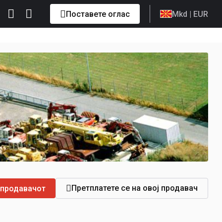
Поставете оглас
Mkd
| EUR
Претплатете се на овој продавач
 продавачот