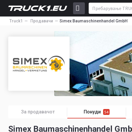
Truck1
Продавачи
Simex Baumaschinenhandel GmbH
За продавачот
Понуди
54
Simex Baumaschinenhandel Gm