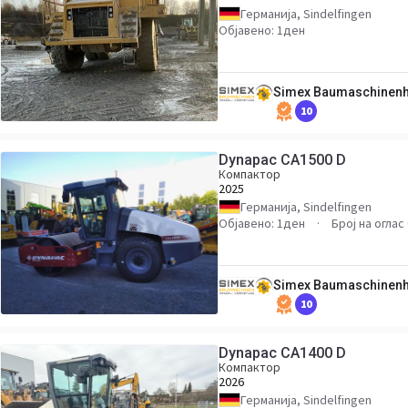
Германија, Sindelfingen
Објавено: 1ден
Simex Baumaschinen
10
Dynapac CA1500 D
Компактор
2025
Германија, Sindelfingen
Објавено: 1ден
Број на оглас
Simex Baumaschinen
10
Dynapac CA1400 D
Компактор
2026
Германија, Sindelfingen