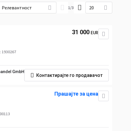
Релевантност
20
1
/
3
31 000
EUR
с 1930267
handel GmbH
Контактирајте го продавачот
Прашајте за цена
 00113