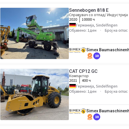
Sennebogen 818 E
Справувач со отпад/ Индустрија
2020
10000 ч
Германија, Sindelfingen
Објавено: 1ден
Број на оглас
Simex Baumaschinen
10
CAT CP12 GC
Компактор
2021
400 ч
Германија, Sindelfingen
Објавено: 1ден
Број на оглас
Simex Baumaschinen
10