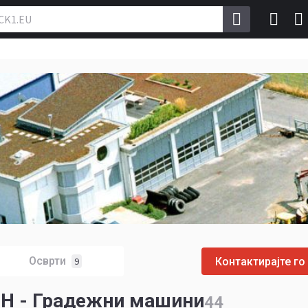
Осврти
Контактирајте го
9
bH - Градежни машини
44