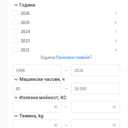
Година
2026
3
2025
8
2024
7
2023
4
2021
4
Година:
Прикажи повеќе
—
Машински часови, ч
—
Излезна моќност, КС
—
Тежина, kg
—