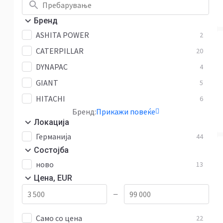
Бренд
ASHITA POWER
2
CATERPILLAR
20
DYNAPAC
4
GIANT
5
HITACHI
6
Бренд:
Прикажи повеќе
Локација
Германија
44
Состојба
ново
13
Цена, EUR
—
Само со цена
22