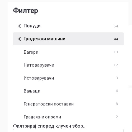
Филтер
Понуди
54
Градежни машини
44
Багери
13
Натоварувачи
12
Истоварувачи
3
Ваљаци
6
Генераторски поставки
8
Градежни опреми
2
Филтрирај според клучен збор...