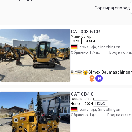
Сортирај според
CAT 303.5 CR
Мини багер
2020
2434 ч
Германија, Sindelfingen
Објавено: 17час
Број на огла
Simex Baumaschinen
10
CAT CB4.0
Ваљак за пат
Ново
2024
НОВО
Германија, Sindelfingen
Објавено: 1ден
Број на оглас