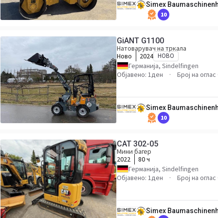
Simex Baumaschinen
10
GiANT G1100
Натоварувач на тркала
Ново
2024
НОВО
Германија, Sindelfingen
Објавено: 1ден
Број на оглас
Simex Baumaschinen
10
CAT 302-05
Мини багер
2022
80 ч
Германија, Sindelfingen
Објавено: 1ден
Број на оглас
Simex Baumaschinen