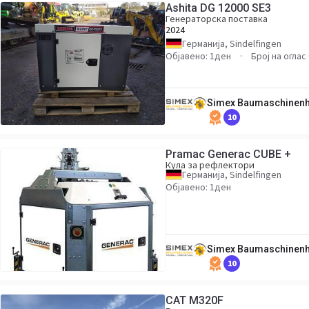
Ashita DG 12000 SE3
Генераторска поставка
2024
Германија, Sindelfingen
Објавено: 1ден
Број на оглас
Simex Baumaschinen
10
Pramac Generac CUBE +
Кула за рефлектори
Германија, Sindelfingen
Објавено: 1ден
Simex Baumaschinen
10
CAT M320F