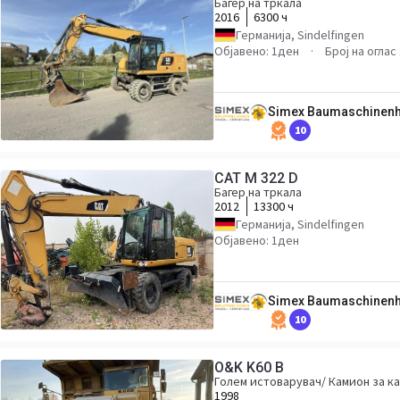
Багер на тркала
2016
6300 ч
Германија, Sindelfingen
Објавено: 1ден
Број на оглас
Simex Baumaschinen
10
CAT M 322 D
Багер на тркала
2012
13300 ч
Германија, Sindelfingen
Објавено: 1ден
Simex Baumaschinen
10
O&K K60 B
Голем истоварувач/ Камион за к
1998