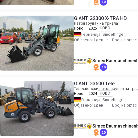
10
GiANT G2300 X-TRA HD
Натоварувач на тркала
Ново
2025
НОВО
Германија, Sindelfingen
Објавено: 1ден
Број на оглас
Simex Baumaschinen
10
GiANT G3500 Tele
Телескопски натоварувач на трк
Ново
2024
НОВО
Германија, Sindelfingen
Објавено: 1ден
Број на оглас
Simex Baumaschinen
10