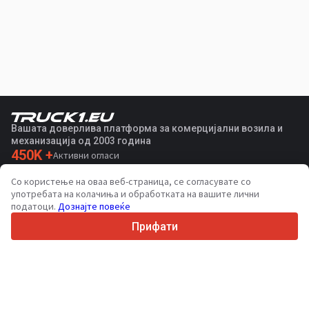
Вашата доверлива платформа за комерцијални возила и
механизација од 2003 година
450K +
Активни огласи
70+
Земји ширум светот
Со користење на оваа веб-страница, се согласувате со
36
Поддржани јазици
употребата на колачиња и обработката на вашите лични
податоци.
Дознајте повеќе
4.7/5
Trustpilot
Прифати
За купувачите
Услуги за промоција
Цени на платени услуги