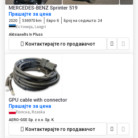
MERCEDES-BENZ Sprinter 519
Прашајте за цена
2020
536970 km
Евро 6
Број на седишта:
24
Естонија, Laagri
Aktsiaselts Iv Pluss
Контактирајте го продавачот
GPU cable with connector
Прашајте за цена
Полска, Rzaska
AERO-GSE Sp. z o.o. Sp. K.
Контактирајте го продавачот