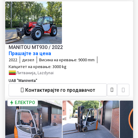
MANITOU MT930 / 2022
Прашајте за цена
2022
дизел
Висина на кревање:
9000 mm
Капцитет на кревање:
3000 kg
Литванија, Lazdynai
UAB "Manirenta"
Контактирајте го продавачот
ЕЛЕКТРО