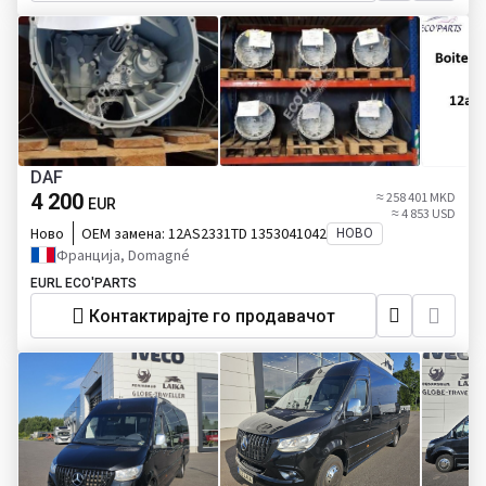
DAF
4 200
≈ 258 401 MKD
EUR
≈ 4 853 USD
Ново
ОЕМ замена:
12AS2331TD 1353041042
НОВО
Франција, Domagné
EURL ECO'PARTS
Контактирајте го продавачот