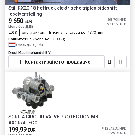
Still RX20 18 heftruck elektrische triplex sideshift
lepelverstelling
9 650
≈ 593 708 MKD
EUR
≈ 11 150 USD
Цена без ДДВ
2018
електричен
Висина на кревање:
4770 mm
Капцитет на кревање:
1800 kg
Холандија, Ede
Drost Machinehandel B.V.
Контактирајте го продавачот
SORL 4 CIRCUID VALVE PROTECTION MB
AXOR/ATEGO
199,99
≈ 12 243,31 MKD
EUR
≈ 229,94 USD