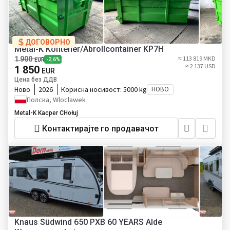
ДОГОВОРНО
Metal-K Kontener/Abrollcontainer KP7H
≈ 113 819 MKD
1 900
-2,6%
EUR
≈ 2 137 USD
1 850
EUR
Цена без ДДВ
Ново
2026
Корисна носивост:
5000 kg
НОВО
Полска, Wloclawek
Metal-K Kacper CHołuj
Контактирајте го продавачот
Knaus Südwind 650 PXB 60 YEARS Alde