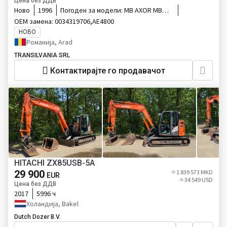
Цена без ДДВ
Ново
1996
Погоден за модели:
MB AXOR MB
ATEGO
ОЕМ замена:
0034319706,AE4800
НОВО
Романија, Arad
TRANSILVANIA SRL
Контактирајте го продавачот
HITACHI ZX85USB-5A
29 900
≈ 1 839 573 MKD
EUR
≈ 34 549 USD
Цена без ДДВ
2017
5996 ч
Холандија, Bakel
Dutch Dozer B.V.