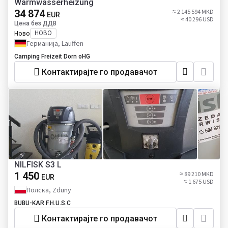
Warmwasserheizung
34 874
≈ 2 145 594 MKD
EUR
≈ 40 296 USD
Цена без ДДВ
Ново
НОВО
Германија, Lauffen
Camping Freizeit Dorn oHG
Контактирајте го продавачот
NILFISK S3 L
1 450
≈ 89 210 MKD
EUR
≈ 1 675 USD
Полска, Zduny
BUBU-KAR F.H.U.S.C
Контактирајте го продавачот