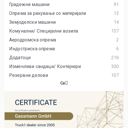
Градежни машини
91
Опрема за ракување со материјали
13
Земјоделски машини
14
Комунални/ Специјални возила
157
Аеродромска опрема
2
Индустриска опрема
6
Додатоци
216
Изменливи сандаци/ Контејнери
300
Резервни делови
107
Сė