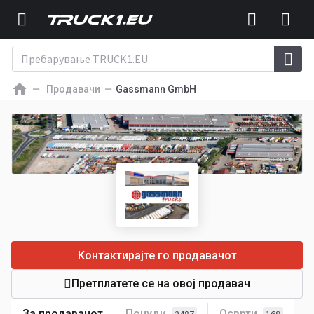
Продавачи
Gassmann GmbH
Контактирајте го продавачот
Претплатете се на овој продавач
За продавачот
Понуди
Осврти