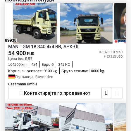
MAN TGM 18.340 4x4 BB, AHK-Öl
54 900
≈ 3 378 381 MKD
EUR
≈ 63 315 USD
Цена без ДДВ
164500 km
4x4
Евро 6
341 КС
Корисна носивост:
9800 kg
Бруто тежина:
18000 kg
Германија, Bovenden
Gassmann GmbH
Контактирајте го продавачот