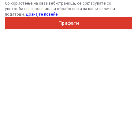
Со користење на оваа веб-страница, се согласувате со
36
Поддржани јазици
употребата на колачиња и обработката на вашите лични
податоци.
Дознајте повеќе
4.7/5
Trustpilot
Прифати
За купувачите
Услуги за промоција
Цени на платени услуги
Поддршка
За купувачи
Рецензии за брендови
Изложби
Лизинг
Информации
За Truck1