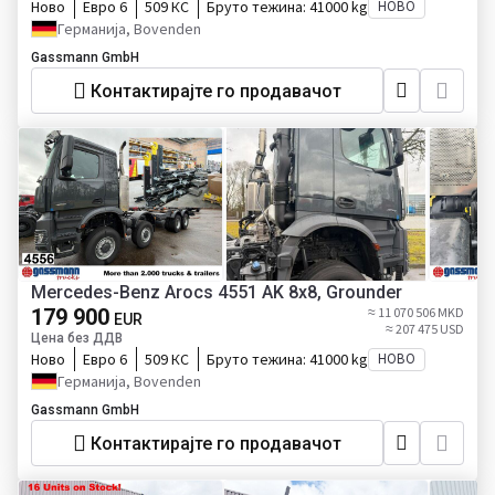
Ново
Евро 6
509 КС
Бруто тежина:
41000 kg
НОВО
Германија, Bovenden
Gassmann GmbH
Контактирајте го продавачот
Mercedes-Benz Arocs 4551 AK 8x8, Grounder
179 900
≈ 11 070 506 MKD
EUR
≈ 207 475 USD
Цена без ДДВ
Ново
Евро 6
509 КС
Бруто тежина:
41000 kg
НОВО
Германија, Bovenden
Gassmann GmbH
Контактирајте го продавачот