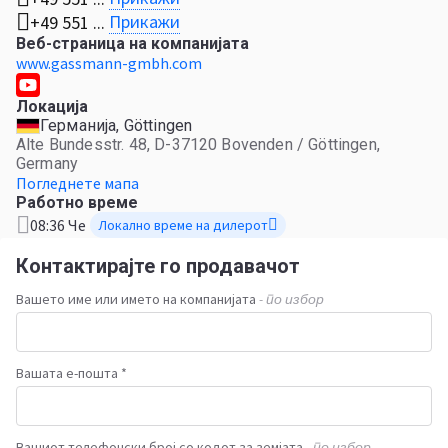
Прикажи
+49 551 ...
Веб-страница на компанијата
www.gassmann-gmbh.com
Локација
Германија, Göttingen
Alte Bundesstr. 48, D-37120 Bovenden / Göttingen,
Germany
Погледнете мапа
Работно време
08:36 Че
Локално време на дилерот
Контактирајте го продавачот
Вашето име или името на компанијата
- по избор
Вашата е-пошта *
Вашиот телефонски број со кодот за земјата
- по избор