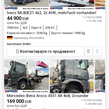
Iveco ML80E21 4x2, 2x AHK, mehrfach vorhanden!
44 900
≈ 2 763 011 MKD
EUR
≈ 51 782 USD
Цена без ДДВ
7000 km
4x2
Евро 6
206 КС
Корисна носивост:
2590 kg
Бруто тежина:
7490 kg
Германија, Bovenden
Gassmann GmbH
Контактирајте го продавачот
Mercedes-Benz Arocs 4551 AK 8x8, Grounder
169 000
≈ 10 399 753 MKD
EUR
≈ 194 904 USD
Цена без ДДВ