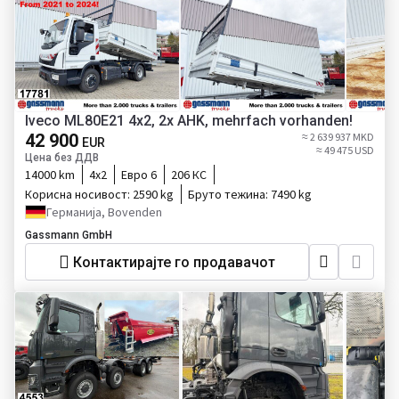
Iveco ML80E21 4x2, 2x AHK, mehrfach vorhanden!
42 900
≈ 2 639 937 MKD
EUR
≈ 49 475 USD
Цена без ДДВ
14000 km
4x2
Евро 6
206 КС
Корисна носивост:
2590 kg
Бруто тежина:
7490 kg
Германија, Bovenden
Gassmann GmbH
Контактирајте го продавачот