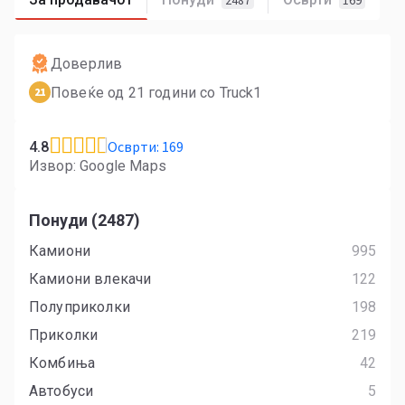
2487
169
Доверлив
Повеќе од 21 години со Truck1
21
Осврти: 169
4.8
Извор: Google Maps
Понуди (2487)
Камиони
995
Камиони влекачи
122
Полуприколки
198
Приколки
219
Комбиња
42
Автобуси
5