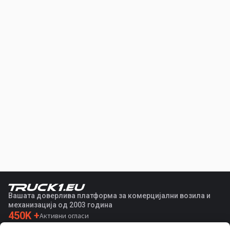
Вашата доверлива платформа за комерцијални возила и
механизација од 2003 година
450K +
Активни огласи
70+
Земји ширум светот