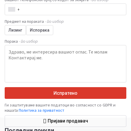
+
Предмет на пораката
- по избор
Лизинг
Испорака
Порака
- по избор
Испратено
Ги заштитуваме вашите податоци во согласност со GDPR и
нашata
Политика за приватност
Пријави продавач
Последни понуди