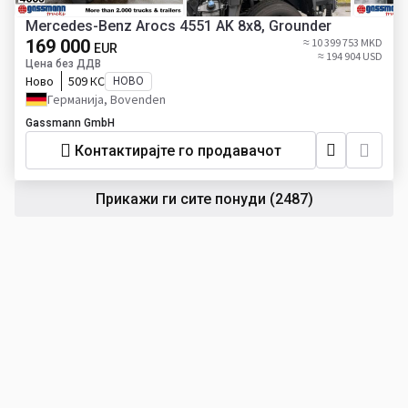
Mercedes-Benz Arocs 4551 AK 8x8, Grounder
169 000
≈ 10 399 753 MKD
EUR
≈ 194 904 USD
Цена без ДДВ
Ново
509 КС
НОВО
Германија, Bovenden
Gassmann GmbH
Контактирајте го продавачот
Прикажи ги сите понуди
(2487)