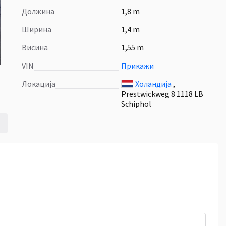
Должина
1,8 m
Ширина
1,4 m
Висина
1,55 m
VIN
Прикажи
Локација
Холандија
,
Prestwickweg 8 1118 LB
Schiphol