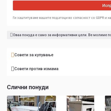
Исп
Ги заштитуваме вашите податоци во согласност со GDPR и н
Оваа понуда е само за информативни цели. Ве молиме п
Совети за купување
Совети против измама
Слични понуди