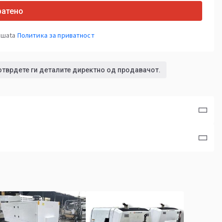
ратено
ашata
Политика за приватност
отврдете ги деталите директно од продавачот.