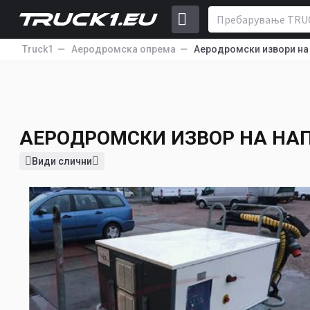
Truck1
Аеродромска опрема
Аеродромски извори на
АЕРОДРОМСКИ ИЗВОР НА НА
POWER 3GSTS-200/260L
АЕРОДРОМСКИ ИЗВОР НА Н
Види слични