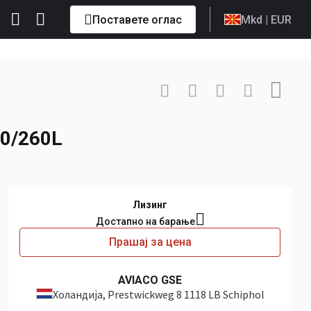
Поставете оглас
Mkd
| EUR
Контактирај
+31 6 57... Прикажи
0/260L
Лизинг
Достапно на барање
Прашај за цена
AVIACO GSE
Холандија
, Prestwickweg 8 1118 LB Schiphol