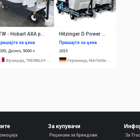
ITW - Hobart AXA power 120Kva
Hitzinger D Power 90
рашајте за цена
Прашајте за цена
000, Дизел, 9000 ч
2015
Франција, TREMBLAY-EN-FRANCE
Германија, Mörfelden-Walldorf
чите
За купувачи
Инфо
ромоција
Рецензии за брендови
За Tru