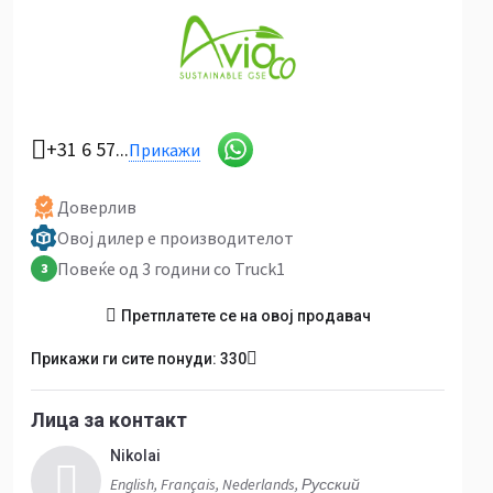
+31 6 57...
Прикажи
Доверлив
Овој дилер е производителот
Повеќе од 3 години со Truck1
3
Претплатете се на овој продавач
Прикажи ги сите понуди: 330
Лица за контакт
Nikolai
English, Français, Nederlands, Русский