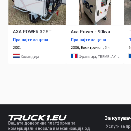
AXA POWER 3GSTS 200/345L
Axa Power - 90kva 3GTF-200/260N Hangar Use
Прашајте за цена
Прашајте за цена
П
2001
2006, Електричен, 5 ч
2
Холандија
Франција, TREMBLAY-EN-FRANCE
За купува
Вашата доверлива платформа за
Услуги за п
комерцијални возила и механизација од