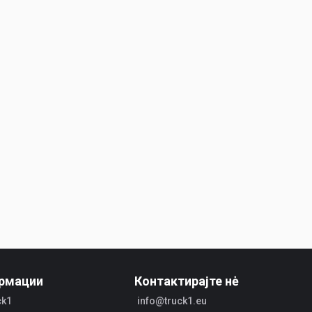
рмации
Контактирајте нė
ck1
info@truck1.eu